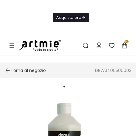
Oggi
Spedizione
Acquista ora
GRATIS Da
75€
0
Torna al negozio
DRW3400500003