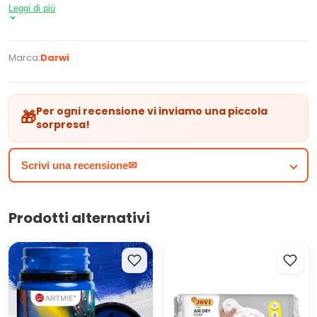
Leggi di più
Marca:
Darwi
Per ogni recensione vi inviamo una piccola
🎁
sorpresa!
Scrivi una recensione✉
Prodotti alternativi
Vernici per tessuti e pelle
JOVI Massa per modellare
ARTMIE CACADU 50 ml
senza cuocere bianca | pesi
diversi