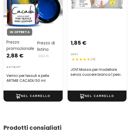
IN OFFERTA
Prezzo
1,85 €
Prezzo di
promozionale
listino
2,88 €
JOVI
3,62 €
(4)
ARTMIE®
JOVI Massa per modellare
senza cuocere bianca | pesi
Vernici per tessuti e pelle
diversi
ARTMIE CACADU 50 ml
Prodotti consigliati