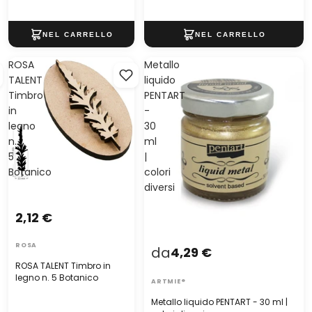
ROSA
Metallo
TALENT
liquido
Timbro
PENTART
in
-
legno
30
n.
ml
5
|
Botanico
colori
diversi
2,12 €
ROSA
da
4,29 €
ROSA TALENT Timbro in
legno n. 5 Botanico
ARTMIE®
Metallo liquido PENTART - 30 ml |