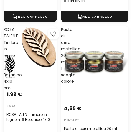
colori diversi
ROSA
Pasta
TALENT
di
Timbro
cera
in
metallica
legno
20
n.
ml
6
|
Botanico
sceglie
4x10
colore
cm
1,99 €
ROSA
4,69 €
ROSA TALENT Timbro in
legno n. 6 Botanico 4x10
PENTART
cm
Pasta di cera metallica 20 ml |