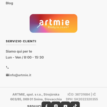
Blog
SERVIZIO CLIENTI
Siamo qui per te
Lun - Ven / 8:00 - 15:30
info@artmie.it
ARTMIE, spol. s r.o., Strojárska
IČO: 36731684 | IČ
603/85, 069 01 Snina, Slovacchia
DPH: SK2022320355
SEGUICI