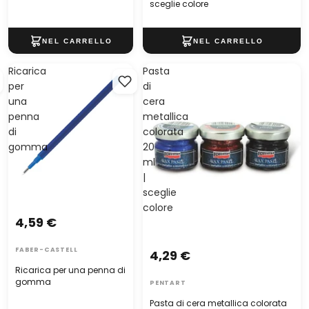
sceglie colore
Ricarica
Pasta
per
di
una
cera
penna
metallica
di
colorata
gomma
20
ml
|
sceglie
colore
4,59 €
FABER-CASTELL
4,29 €
Ricarica per una penna di
gomma
PENTART
Pasta di cera metallica colorata