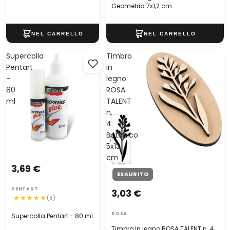
Geometria 7x1,2 cm
Supercolla
Timbro
Pentart
in
-
legno
80
ROSA
ml
TALENT
n.
4
Botanico
5x13
cm
3,69 €
ESAURITO
PENTART
3,03 €
(8)
ROSA
Supercolla Pentart - 80 ml
Timbro in legno ROSA TALENT n. 4