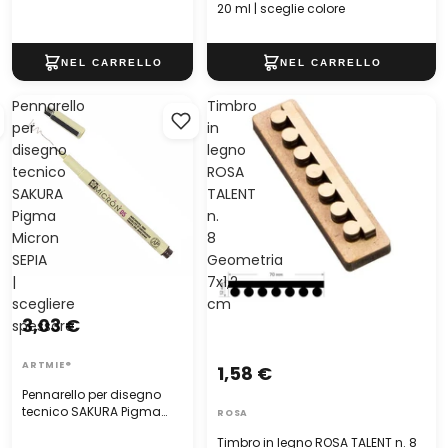
20 ml | sceglie colore
Pennarello
Timbro
per
in
disegno
legno
tecnico
ROSA
SAKURA
TALENT
Pigma
n.
Micron
8
SEPIA
Geometria
|
7x1,2
scegliere
cm
3,03 €
spessore
ARTMIE®
1,58 €
Pennarello per disegno
tecnico SAKURA Pigma
ROSA
Micron SEPIA | scegliere
Timbro in legno ROSA TALENT n. 8
spessore