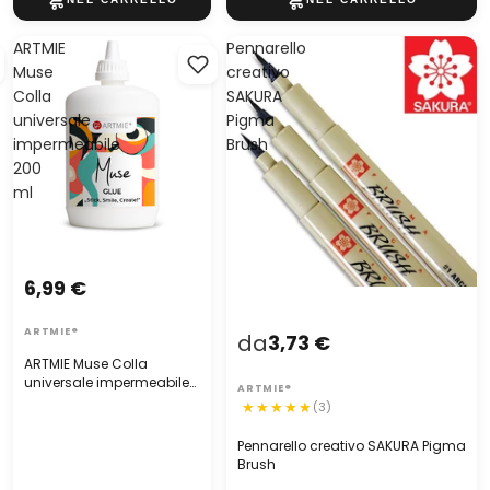
ARTMIE
Pennarello
Muse
creativo
Colla
SAKURA
universale
Pigma
impermeabile
Brush
200
ml
6,99 €
ARTMIE®
da
3,73 €
ARTMIE Muse Colla
universale impermeabile
ARTMIE®
200 ml
(3)
Pennarello creativo SAKURA Pigma
Brush