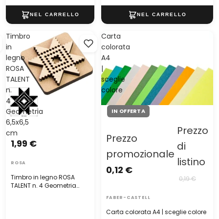
Timbro
Carta
in
colorata
legno
A4
ROSA
|
TALENT
sceglie
n.
colore
4
Geometria
IN OFFERTA
6,5x6,5
Prezzo
cm
Prezzo
1,99 €
di
promozionale
listino
ROSA
0,12 €
Timbro in legno ROSA
0,19 €
TALENT n. 4 Geometria
6,5x6,5 cm
FABER-CASTELL
Carta colorata A4 | sceglie colore