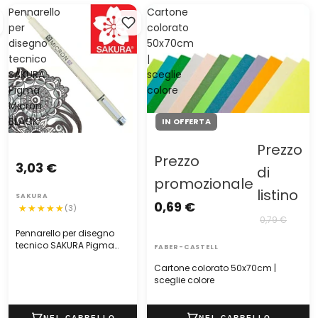
Pennarello
Cartone
per
colorato
disegno
50x70cm
tecnico
|
SAKURA
sceglie
Pigma
colore
Micron
BLACK
IN OFFERTA
Prezzo
Prezzo
3,03 €
di
promozionale
listino
SAKURA
0,69 €
(3)
0,79 €
Pennarello per disegno
tecnico SAKURA Pigma
FABER-CASTELL
Micron BLACK
Cartone colorato 50x70cm |
sceglie colore