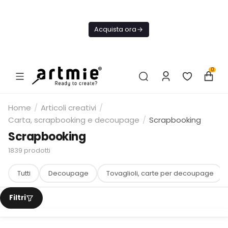
Oggi
Spedizione
Acquista ora
GRATIS Da
75€
0
Home
/
Articoli creativi
/
Carta, scrapbooking e decoupage
/
Scrapbooking
Scrapbooking
1839
prodotti
Tutti
Decoupage
Tovaglioli, carte per decoupage