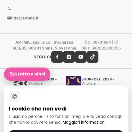
info@artmie.it
ARTMIE, spol. s r.o., Strojárska
IČO: 36731684 | IČ
603/85, 069 01 Snina, Slovacchia
DPH: SK2022320355
SEGUICI
Gratta e vinci
Shoproku 2019 -
SHOPROKU 2024 -
Vincitore
Vincitore
Artigianato e creazione
Artigianato e creazione
🍪
Certificato d'oro Heureka
Verificato dai clienti - 98 %
I cookie che non vedi
European Art Awards
Organizzatore del concorso
Li usiamo perché il sito funzioni meglio e tu veda consigli
internazionale
che hanno davvero senso.
Maggiori informazioni
Fondo sociale europeo
Occupazione e inclusione