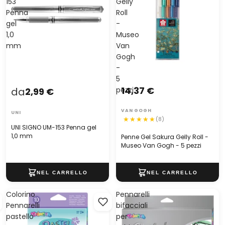
153
Gelly
Penna
Roll
gel
-
1,0
Museo
mm
Van
Gogh
-
5
14,37 €
da
pezzi
2,99 €
VAN GOGH
UNI
(8)
UNI SIGNO UM-153 Penna gel
1,0 mm
Penne Gel Sakura Gelly Roll -
Museo Van Gogh - 5 pezzi
Colorino
Pennarelli
Pennarelli
bifacciali
pastello
per