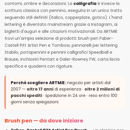
contorni, ombre e decorazioni. La
calligrafia
è invece la
scrittura classica con pennino, eseguita in un unico tratto
seguendo stili definiti (italico, copperplate, gotico). L'hand
lettering è diventato mainstream grazie a Instagram, ai
biglietti d'auguri e alle citazioni motivazionali. Da ARTMiE
trovi un'ampia selezione di prodotti: brush pen Faber-
Castell Pitt Artist Pen e Tombow, pennarelli per lettering
Stabilo, portapennini e pennini calligrafici Speedball e
Brause, inchiostri Pentart e Daler-Rowney FW, carta liscia
specifica e quaderni con rigature.
Perché scegliere ARTMiE:
negozio per artisti dal
2007 —
oltre 17 anni
di esperienza ·
oltre 2 milioni di
pacchi spediti
· spedizione in 24 ore · reso entro 100
giorni senza spiegazioni.
Brush pen — da dove iniziare