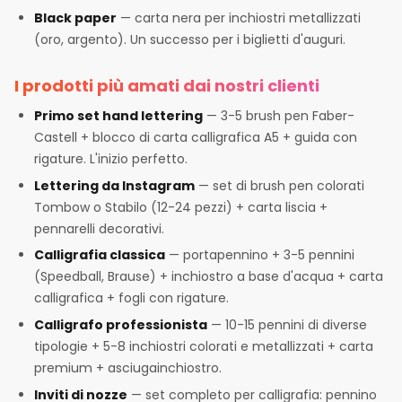
Black paper
— carta nera per inchiostri metallizzati
(oro, argento). Un successo per i biglietti d'auguri.
I prodotti più amati dai nostri clienti
Primo set hand lettering
— 3-5 brush pen Faber-
Castell + blocco di carta calligrafica A5 + guida con
rigature. L'inizio perfetto.
Lettering da Instagram
— set di brush pen colorati
Tombow o Stabilo (12-24 pezzi) + carta liscia +
pennarelli decorativi.
Calligrafia classica
— portapennino + 3-5 pennini
(Speedball, Brause) + inchiostro a base d'acqua + carta
calligrafica + fogli con rigature.
Calligrafo professionista
— 10-15 pennini di diverse
tipologie + 5-8 inchiostri colorati e metallizzati + carta
premium + asciugainchiostro.
Inviti di nozze
— set completo per calligrafia: pennino