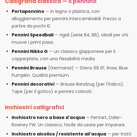
Calligrafia classica — il pennino
Portapennino
— in legno o plastica, con
alloggiamento per pennini intercambiabili. Prezzo a
partire da pochi €.
Pennini Speedball
— rigidi (serie B4, B6), ideali per chi
muove i primi passi.
Pennini Nikko G
— un classico giapponese per il
copperplate, con una flessibilità media.
Pennini Brause
(Germania) — Steno 66 EF, Rose, Blue
Pumpkin. Qualità premium.
Pennini decorativi
— Brause Bandzug (per l'italico),
Tape (per il gotico) e pennini colorati.
Inchiostri calligrafici
Inchiostro nero a base d'acqua
— Pentart, Daler-
Rowney FW. Un classico, facile da usare per imparare.
Inchiostro alcolico / resistente all'acqua
— per tratti