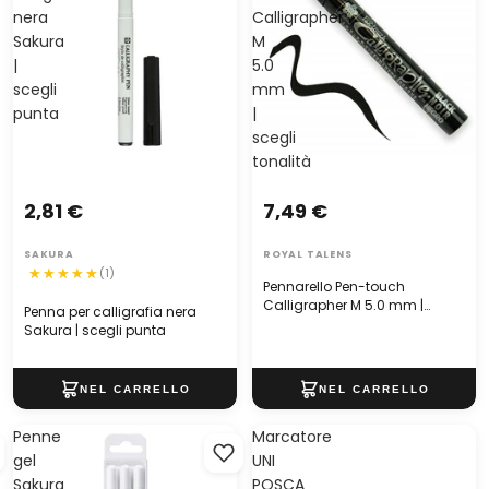
nera
Calligrapher
Sakura
M
|
5.0
scegli
mm
punta
|
scegli
tonalità
2,81 €
7,49 €
SAKURA
ROYAL TALENS
(1)
Pennarello Pen-touch
Calligrapher M 5.0 mm |
Penna per calligrafia nera
scegli tonalità
Sakura | scegli punta
Penne
Marcatore
gel
UNI
Sakura
POSCA