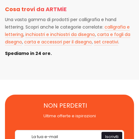
Cosa trovi da ARTMiE
Una vasta gamma di prodotti per calligrafia e hand
lettering. Scopri anche le categorie correlate:
calligrafia e
lettering
,
inchiostri e inchiostri da disegno
,
carta e fogli da
disegno
,
carta e accessori per il disegno
,
set creativi
.
Spediamo in 24 ore.
NON PERDERTI
Ultime offerte e ispirazioni
Email
Iscriviti