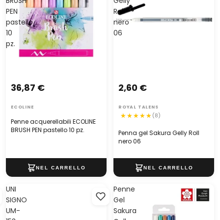
BRUSH
Gelly
PEN
Roll
pastello
nero
10
06
pz.
36,87 €
2,60 €
ECOLINE
ROYAL TALENS
(8)
Penne acquerellabili ECOLINE
BRUSH PEN pastello 10 pz.
Penna gel Sakura Gelly Roll
nero 06
UNI
Penne
SIGNO
Gel
UM-
Sakura