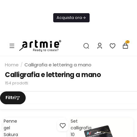
Oggi
Spedizione
Acquista ora
GRATIS Da
75€
0
Home
/
Calligrafia e lettering a mano
Calligrafia e lettering a mano
154
prodotti
Penne
Set
gel
calligrafia
Sakura
10