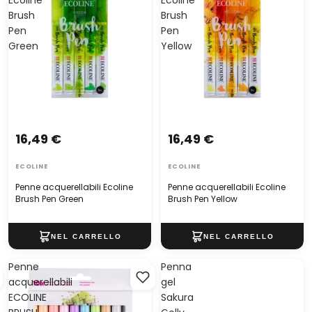
Ecoline
Ecoline
Brush
Brush
Pen
Pen
Green
Yellow
16,49 €
16,49 €
ECOLINE
ECOLINE
Penne acquerellabili Ecoline
Penne acquerellabili Ecoline
Brush Pen Green
Brush Pen Yellow
Penne
Penna
acquerellabili
gel
ECOLINE
Sakura