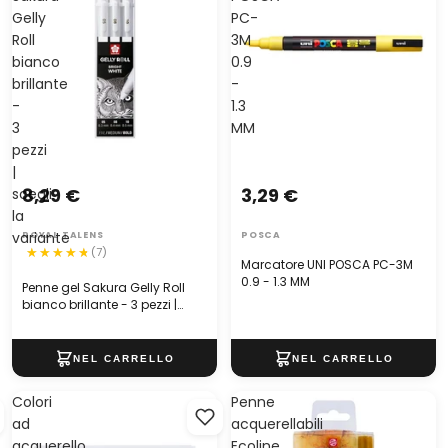
Gelly
PC-
Roll
3M
bianco
0.9
brillante
-
-
1.3
3
MM
pezzi
|
8,29 €
3,29 €
scegli
la
variante
ROYAL TALENS
POSCA
(7)
Marcatore UNI POSCA PC-3M
0.9 - 1.3 MM
Penne gel Sakura Gelly Roll
bianco brillante - 3 pezzi |
scegli la variante
Colori
Penne
ad
acquerellabili
acquerello
Ecoline