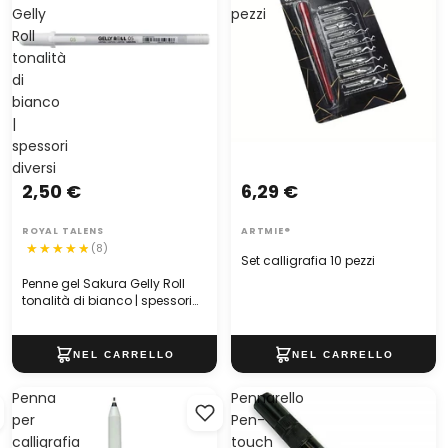
Gelly
pezzi
Roll
tonalità
di
bianco
|
spessori
diversi
2,50 €
6,29 €
ROYAL TALENS
ARTMIE®
(8)
Set calligrafia 10 pezzi
Penne gel Sakura Gelly Roll
tonalità di bianco | spessori
diversi
Penna
Pennarello
per
Pen-
calligrafia
touch