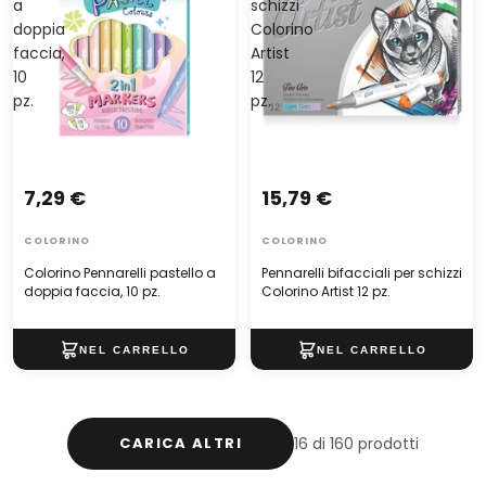
a
schizzi
doppia
Colorino
faccia,
Artist
10
12
pz.
pz.
7,29 €
15,79 €
COLORINO
COLORINO
Colorino Pennarelli pastello a
Pennarelli bifacciali per schizzi
doppia faccia, 10 pz.
Colorino Artist 12 pz.
CARICA ALTRI
16 di 160 prodotti