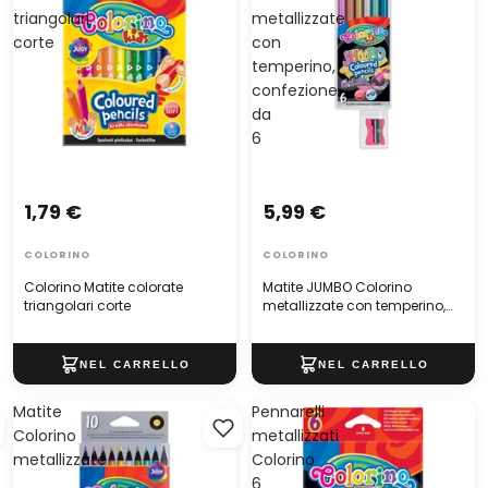
triangolari
metallizzate
corte
con
temperino,
confezione
da
6
1,79 €
5,99 €
COLORINO
COLORINO
Colorino Matite colorate
Matite JUMBO Colorino
triangolari corte
metallizzate con temperino,
confezione da 6
Matite
Pennarelli
Colorino
metallizzati
metallizzate
Colorino
6