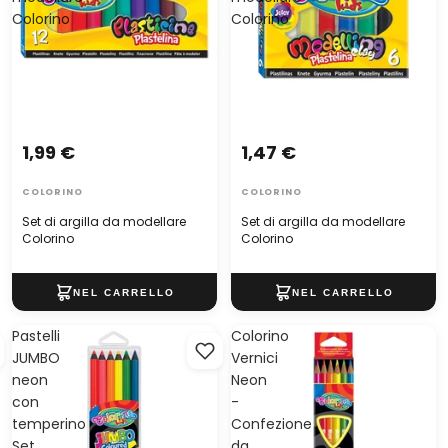
Colorino
Colorino
1,99 €
1,47 €
COLORINO
COLORINO
Set di argilla da modellare
Set di argilla da modellare
Colorino
Colorino
Pastelli
Colorino
JUMBO
Vernici
neon
Neon
con
-
temperino
Confezione
Set
da