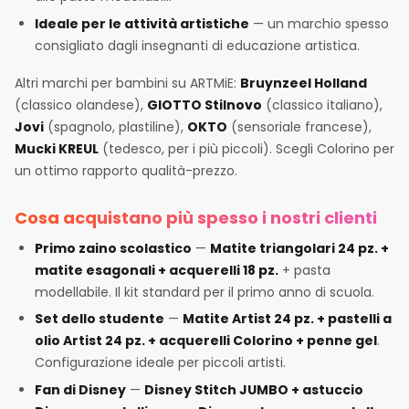
Ideale per le attività artistiche
— un marchio spesso
consigliato dagli insegnanti di educazione artistica.
Altri marchi per bambini su ARTMiE:
Bruynzeel Holland
(classico olandese),
GIOTTO Stilnovo
(classico italiano),
Jovi
(spagnolo, plastiline),
OKTO
(sensoriale francese),
Mucki KREUL
(tedesco, per i più piccoli). Scegli Colorino per
un ottimo rapporto qualità-prezzo.
Cosa acquistano più spesso i nostri clienti
Primo zaino scolastico
—
Matite triangolari 24 pz. +
matite esagonali + acquerelli 18 pz.
+ pasta
modellabile. Il kit standard per il primo anno di scuola.
Set dello studente
—
Matite Artist 24 pz. + pastelli a
olio Artist 24 pz. + acquerelli Colorino + penne gel
.
Configurazione ideale per piccoli artisti.
Fan di Disney
—
Disney Stitch JUMBO + astuccio