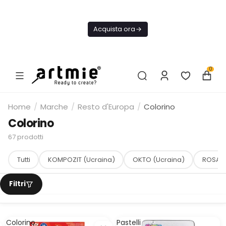
Oggi
Spedizione
Acquista ora
GRATIS Da
75€
0
Home
/
Marche
/
Resto d'Europa
/
Colorino
Colorino
67
prodotti
Tutti
KOMPOZIT (Ucraina)
OKTO (Ucraina)
ROSA (
Colorino
Pastelli