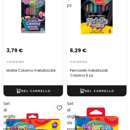
pz.
3,79 €
6,29 €
COLORINO
COLORINO
Matite Colorino metallizzate
Pennarelli metallizzati
Colorino 6 pz.
Set
Set
di
di
argilla
argilla
da
da
modellare
modellare