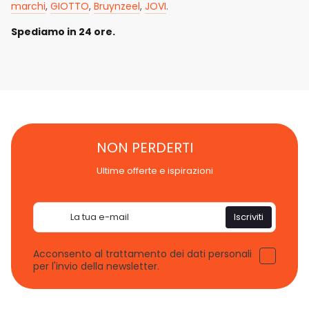
marchi
,
GIOTTO
,
Bruynzeel
,
JOVI
.
Spediamo in 24 ore.
NON PERDERTI
Ultime offerte e ispirazioni
Email
Iscriviti
Acconsento al trattamento dei dati personali
per l'invio della newsletter.