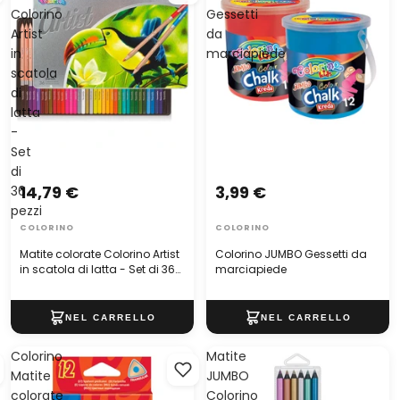
Colorino
Gessetti
Artist
da
in
marciapiede
scatola
di
latta
-
Set
di
14,79 €
3,99 €
36
pezzi
COLORINO
COLORINO
Matite colorate Colorino Artist
Colorino JUMBO Gessetti da
in scatola di latta - Set di 36
marciapiede
pezzi
Colorino
Matite
Matite
JUMBO
colorate
Colorino