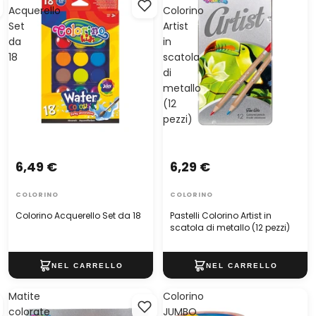
Acquerello
Colorino
Set
Artist
da
in
18
scatola
di
metallo
(12
pezzi)
6,49 €
6,29 €
COLORINO
COLORINO
Colorino Acquerello Set da 18
Pastelli Colorino Artist in
scatola di metallo (12 pezzi)
Matite
Colorino
colorate
JUMBO