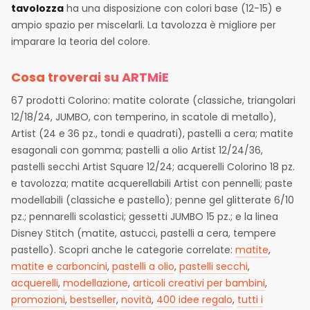
tavolozza
ha una disposizione con colori base (12-15) e
ampio spazio per miscelarli. La tavolozza è migliore per
imparare la teoria del colore.
Cosa troverai su ARTMiE
67 prodotti Colorino: matite colorate (classiche, triangolari
12/18/24, JUMBO, con temperino, in scatole di metallo),
Artist (24 e 36 pz., tondi e quadrati), pastelli a cera; matite
esagonali con gomma; pastelli a olio Artist 12/24/36,
pastelli secchi Artist Square 12/24; acquerelli Colorino 18 pz.
e tavolozza; matite acquerellabili Artist con pennelli; paste
modellabili (classiche e pastello); penne gel glitterate 6/10
pz.; pennarelli scolastici; gessetti JUMBO 15 pz.; e la linea
Disney Stitch (matite, astucci, pastelli a cera, tempere
pastello). Scopri anche le categorie correlate:
matite
,
matite e carboncini
,
pastelli a olio
,
pastelli secchi
,
acquerelli
,
modellazione
,
articoli creativi per bambini
,
promozioni
,
bestseller
,
novità
,
400 idee regalo
,
tutti i