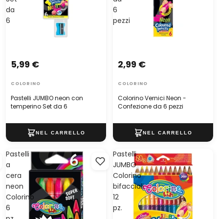
da
6
6
pezzi
5,99 €
2,99 €
COLORINO
COLORINO
Pastelli JUMBO neon con
Colorino Vernici Neon -
temperino Set da 6
Confezione da 6 pezzi
Pastelli
Pastelli
a
JUMBO
cera
Colorino
neon
bifacciali
Colorino
12
6
pz.
pz.