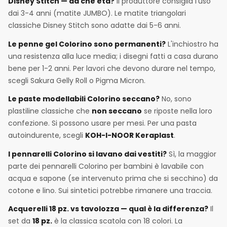
Disney Stitch — da che età?
Il produttore consiglia l'uso
dai 3-4 anni (matite JUMBO). Le matite triangolari
classiche Disney Stitch sono adatte dai 5-6 anni.
Le penne gel Colorino sono permanenti?
L'inchiostro ha
una resistenza alla luce media; i disegni fatti a casa durano
bene per 1-2 anni. Per lavori che devono durare nel tempo,
scegli Sakura Gelly Roll o Pigma Micron.
Le paste modellabili Colorino seccano?
No, sono
plastiline classiche che
non seccano
se riposte nella loro
confezione. Si possono usare per mesi. Per una pasta
autoindurente, scegli
KOH-I-NOOR Keraplast
.
I pennarelli Colorino si lavano dai vestiti?
Sì, la maggior
parte dei pennarelli Colorino per bambini è lavabile con
acqua e sapone (se intervenuto prima che si secchino) da
cotone e lino. Sui sintetici potrebbe rimanere una traccia.
Acquerelli 18 pz. vs tavolozza — qual è la differenza?
Il
set da
18 pz.
è la classica scatola con 18 colori. La