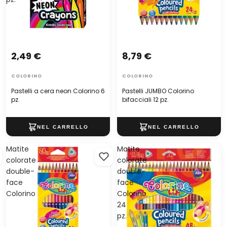
2,49 €
8,79 €
COLORINO
COLORINO
Pastelli a cera neon Colorino 6
Pastelli JUMBO Colorino
pz.
bifacciali 12 pz.
Matite
Matite
colorate
colorate
double-
double-
face
face
Colorino
Colorino
24
pz.