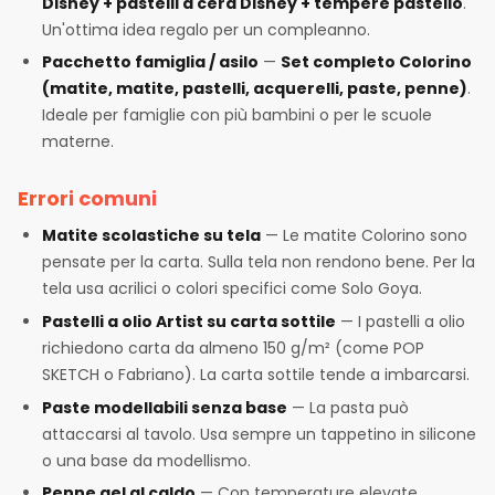
Disney + pastelli a cera Disney + tempere pastello
.
Un'ottima idea regalo per un compleanno.
Pacchetto famiglia / asilo
—
Set completo Colorino
(matite, matite, pastelli, acquerelli, paste, penne)
.
Ideale per famiglie con più bambini o per le scuole
materne.
Errori comuni
Matite scolastiche su tela
— Le matite Colorino sono
pensate per la carta. Sulla tela non rendono bene. Per la
tela usa acrilici o colori specifici come Solo Goya.
Pastelli a olio Artist su carta sottile
— I pastelli a olio
richiedono carta da almeno 150 g/m² (come POP
SKETCH o Fabriano). La carta sottile tende a imbarcarsi.
Paste modellabili senza base
— La pasta può
attaccarsi al tavolo. Usa sempre un tappetino in silicone
o una base da modellismo.
Penne gel al caldo
— Con temperature elevate,