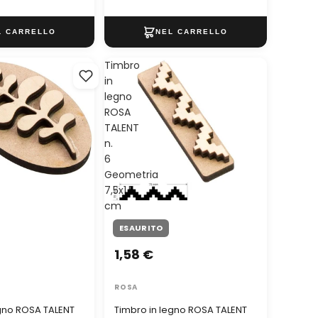
Timbro
in
legno
ROSA
TALENT
n.
6
Geometria
7,5x1,5
cm
ESAURITO
1,58 €
ROSA
egno ROSA TALENT
Timbro in legno ROSA TALENT