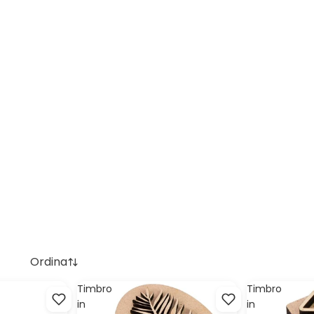
Ordina
Timbro
Timbro
in
in