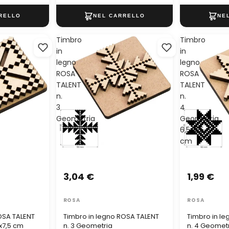
Timbro
Timbro
in
in
legno
legno
ROSA
ROSA
TALENT
TALENT
n.
n.
3
4
Geometria
Geometria
6,5x6,5
cm
3,04 €
1,99 €
ROSA
ROSA
OSA TALENT
Timbro in legno ROSA TALENT
Timbro in l
x7,5 cm
n. 3 Geometria
n. 4 Geometr