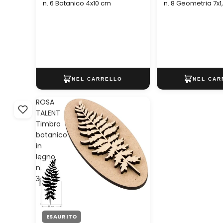
n. 6 Botanico 4x10 cm
n. 8 Geometria 7x1
ROSA
TALENT
Timbro
botanico
in
legno
n.
3
ESAURITO