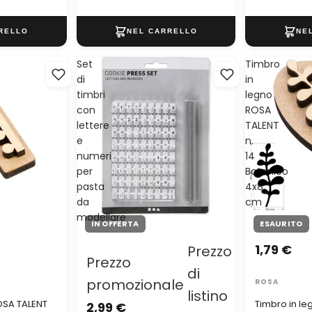
Set
Timbro
di
in
timbri
legno
con
ROSA
lettere
TALENT
e
n.
numeri
14
per
Botanico
pasta
4x8
da
cm
modellare
IN OFFERTA
ESAURITO
1,79 €
Prezzo
Prezzo
di
promozionale
ROSA
listino
OSA TALENT
Timbro in l
2,99 €