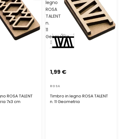
legno
ROSA
TALENT
n.
11
Geometria
1,99 €
ROSA
egno ROSA TALENT
Timbro in legno ROSA TALENT
ria 7x3 cm
n. 11 Geometria