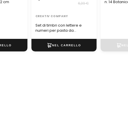
,2 cm
n. 14 Botani
6,39 €
CREATIV COMPANY
Set di timbri con lettere e
numeri per pasta da
modellare