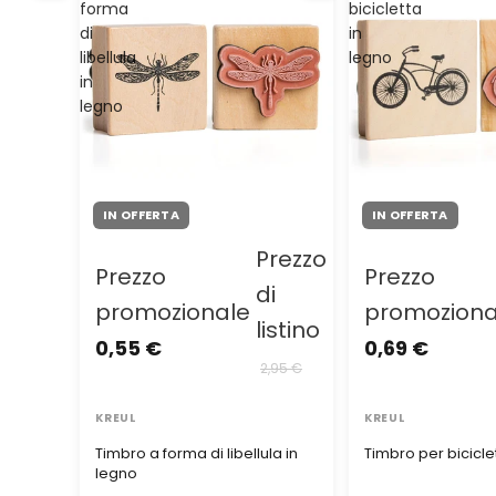
forma
bicicletta
di
in
libellula
legno
in
legno
IN OFFERTA
IN OFFERTA
Prezzo
Prezzo
Prezzo
di
promozionale
promozion
listino
0,55 €
0,69 €
2,95 €
KREUL
KREUL
Timbro a forma di libellula in
Timbro per bicicle
legno