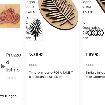
legno
legno
ROSA
ROSA
TALENT
TALENT
n.
n.
2
10
Botanico
Geometria
9x13,5
7x3
cm
cm
5,79 €
1,99 €
Prezzo
di
ale
ROSA
ROSA
listino
Timbro in legno ROSA TALENT
Timbro in l
n. 2 Botanico 9x13,5 cm
n. 10 Geomet
3,59 €
tta in legno