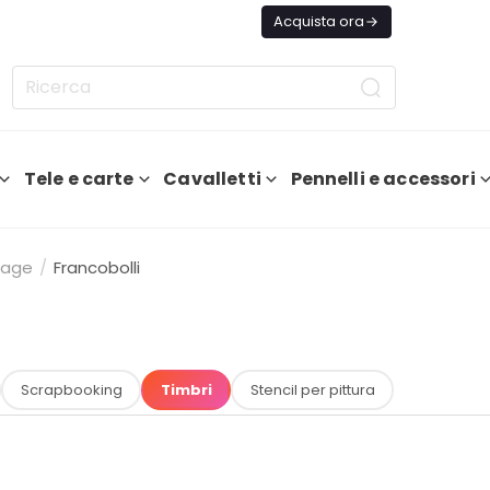
ggi Spedizione GRATIS Da 75€
Acquista ora
Tele e carte
Cavalletti
Pennelli e accessori
page
/
Francobolli
Scrapbooking
Timbri
Stencil per pittura