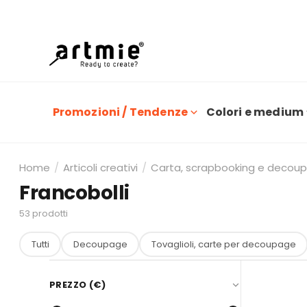
O
Promozioni / Tendenze
Colori e medium
Home
/
Articoli creativi
/
Carta, scrapbooking e decou
Francobolli
53
prodotti
Tutti
Decoupage
Tovaglioli, carte per decoupage