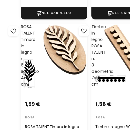
ROSA
Timbro
TALENT
in
Timbro
legno
in
ROSA
legno
TALENT
n.
n.
6
8
Botanico
Geometria
4x10
7x1,2
cm
cm
1,99 €
1,58 €
ROSA
ROSA
ROSA TALENT Timbro in legno
Timbro in legno R