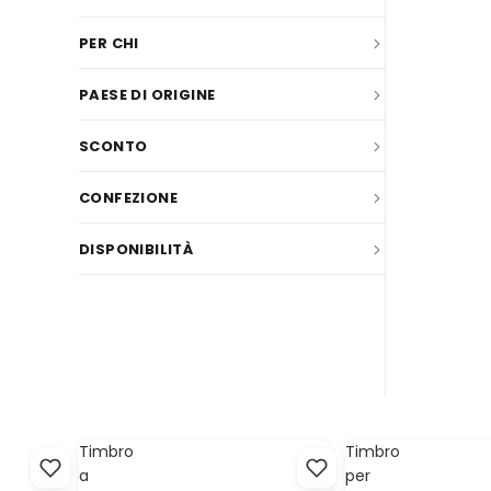
Timbro
Timbro
a
per