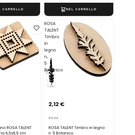
ROSA
TALENT
Timbro
in
legno
n.
5
Botanico
2,12 €
ROSA
egno ROSA TALENT
ROSA TALENT Timbro in legno
ia 6,5x6,5 cm
n. 5 Botanico