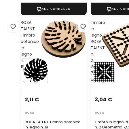
ROSA
Timbro
TALENT
in
Timbro
legno
botanico
ROSA
in
TALENT
legno
n.
n.
2
19
Geometria
7,5x7,5
cm
2,11 €
3,04 €
ROSA
ROSA
ROSA TALENT Timbro botanico
Timbro in legno R
in legno n. 19
n. 2 Geometria 7,5