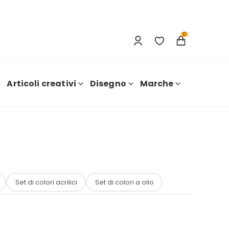
Accesso
Nuova registrazione
0
Articoli creativi
Disegno
Marche
Set di colori acrilici
Set di colori a olio