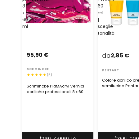
8
60
x
ml
60
|
ml
sceglie
tonalità
95,90 €
da
2,85 €
SCHMINCKE
PENTART
(5)
Colore acrilico c
semilucido Pentart
Schmincke PRIMAcryl Vernici
sceglie tonalità
acriliche professionali 8 x 60
ml