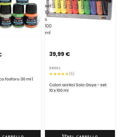
set
10
x
100
ml
39,99 €
€
KREUL
(5)
co fosforo 30 ml |
i
Colori acrilici Solo Goya - set
10 x 100 ml