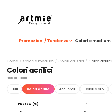
O
Promozioni / Tendenze
Colori e medium
Home
/
Colori e medium
/
Colori artistici
/
Colori acrilici
Colori acrilici
455
prodotti
Tutti
Colori acrilici
Acquerelli
Colori a olio