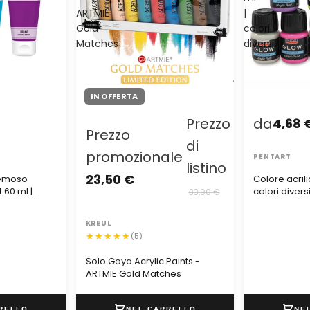
ARTMIE
|
Gold
colori
Matches
diversi
IN OFFERTA
Prezzo
da
4,68 
Prezzo
di
promozionale
PENTART
listino
23,50 €
remoso
Colore acrili
 60 ml |
colori divers
33,90 €
KREUL
(5)
Solo Goya Acrylic Paints -
ARTMIE Gold Matches