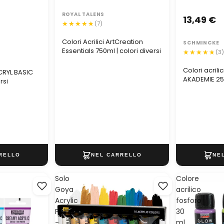
ROYAL TALENS
13,49 €
(7)
Colori Acrilici ArtCreation
SCHMINCKE
Essentials 750ml | colori diversi
(3
Colori acril
RYL BASIC
AKADEMIE 25
rsi
Solo
Colore
Goya
acrilico
Acrylic
fosforo
Paints
30
-
ml