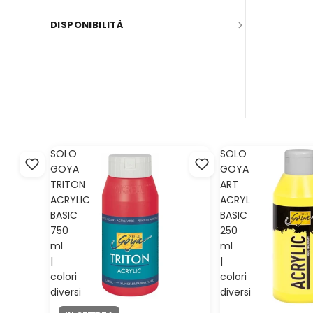
SOLO
SOLO
GOYA
GOYA
TRITON
ART
ACRYLIC
ACRYL
BASIC
BASIC
750
250
ml
ml
|
|
colori
colori
diversi
diversi