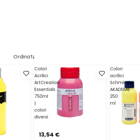
Ordina
Colori
Colori
Acrilici
acrilici
ArtCreation
Schmincke
Essentials
AKADEMIE
750ml
250
|
ml
colori
diversi
13,54 €