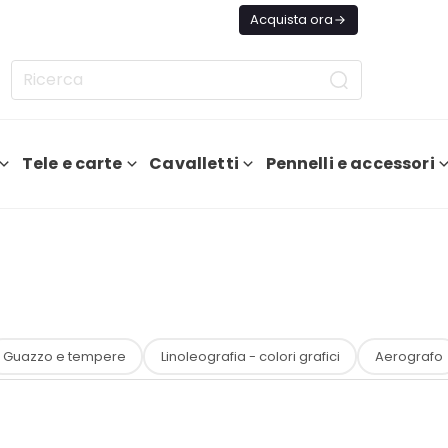
ggi Spedizione GRATIS Da 75€
Acquista ora
Tele e carte
Cavalletti
Pennelli e accessori
Guazzo e tempere
Linoleografia - colori grafici
Aerografo