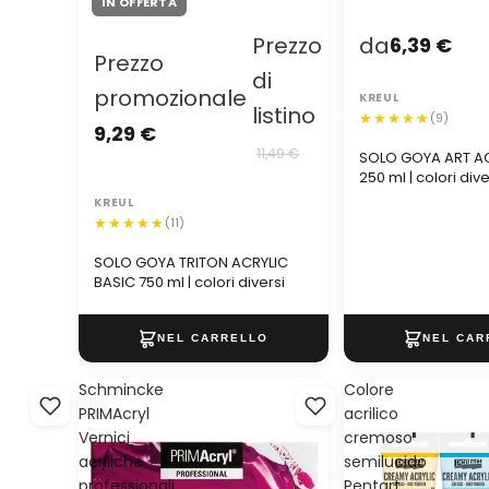
IN OFFERTA
Prezzo
da
6,39 €
Prezzo
di
promozionale
KREUL
listino
(9)
9,29 €
11,49 €
SOLO GOYA ART AC
250 ml | colori dive
KREUL
(11)
SOLO GOYA TRITON ACRYLIC
BASIC 750 ml | colori diversi
Schmincke
Colore
PRIMAcryl
acrilico
Vernici
cremoso
acriliche
semilucido
professionali
Pentart