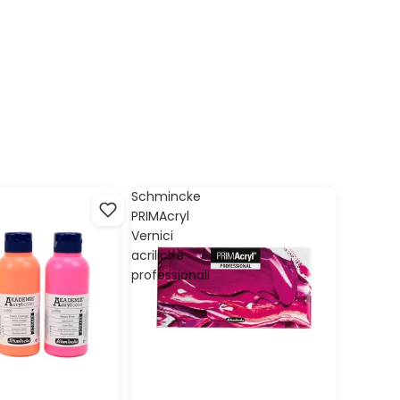
Schmincke
PRIMAcryl
Vernici
acriliche
professionali