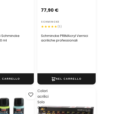
77,90 €
SCHMINCKE
)
(5)
ici Schmincke
Schmincke PRIMAcryl Vernici
0 ml
acriliche professionali
Colori
acrilici
Solo
Goya
-