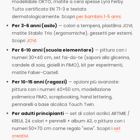
modellabile OKTO, matite a cera spesse Lyra Ferby.
Tutto certificato EN 71-3 e testato
dermatologicamente. Scopri
per bambini 1-5 anni
.
Per 3-6 anni (asilo)
— colori a tempera, plastilina JOVI,
matite Stabilo Trio (ergonomiche), gessetti per esterni.
Scopri
JOVI
.
Per 6-10 anni (scuola elementare)
— pittura con i
numeri 30×40 cm, set fai-da-te (saponi alla glicerina,
candele di soia, gioielli in FIMO), kit per esperimenti,
matite Faber-Castell.
Per 10-15 anni (ragazzi)
— opzioni più avanzate:
pittura con i numeri 40×50 cm, modellazione
polimerica FIMO, scrapbooking, hand lettering,
pennarelli a base alcolica Touch Twin.
Per adulti principianti
— set di colori acrilici ARTMIE /
KREUL 24 colori + pennelli + album A3, o pittura con i
numeri 50×70 cm come regalo "wow". Scopri i
set
creativi
.