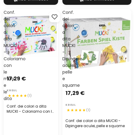
Conf.
Conf.
dei
dei
colori
colori
a
a
dita
dita
MUCKI
MUCKI
-
-
Coloriamo
Dipingere
con
aculei,
le
pelle
17,29 €
mani
e
e
squame
KREUL
le
17,29 €
(1)
dita
KREUL
Conf. dei colori a dita
(1)
MUCKI - Coloriamo con le
mani e le dita
Conf. dei colori a dita MUCKI -
Dipingere aculei, pelle e squame