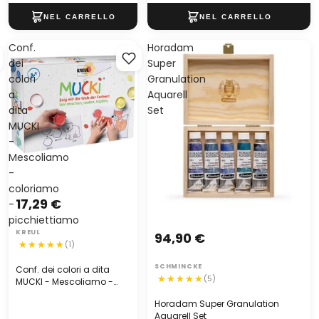
Conf.
Horadam
dei
Super
colori
Granulation
a
Aquarell
dita
Set
MUCKI
-
Mescoliamo
-
coloriamo
17,29 €
-
picchiettiamo
KREUL
94,90 €
(1)
SCHMINCKE
Conf. dei colori a dita
(5)
MUCKI - Mescoliamo -
coloriamo -
Horadam Super Granulation
picchiettiamo
Aquarell Set