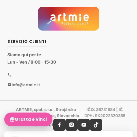
SERVIZIO CLIENTI
Siamo qui per te
Lun - Ven / 8:00 - 15:30
info@artmie.it
ARTMIE, spol. s r.o., Strojárska
IČO: 36731684 | IČ
603/85, 069 01 Snina, Slovacchia
DPH: SK2022320355
Gratta e vinci
SEGUICI