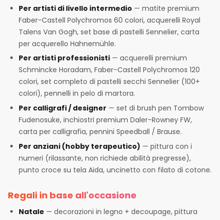
Per artisti di livello intermedio
— matite premium
Faber-Castell Polychromos 60 colori, acquerelli Royal
Talens Van Gogh, set base di pastelli Sennelier, carta
per acquerello Hahnemühle.
Per artisti professionisti
— acquerelli premium
Schmincke Horadam, Faber-Castell Polychromos 120
colori, set completo di pastelli secchi Sennelier (100+
colori), pennelli in pelo di martora.
Per calligrafi / designer
— set di brush pen Tombow
Fudenosuke, inchiostri premium Daler-Rowney FW,
carta per calligrafia, pennini Speedball / Brause.
Per anziani (hobby terapeutico)
— pittura con i
numeri (rilassante, non richiede abilità pregresse),
punto croce su tela Aida, uncinetto con filato di cotone.
Regali in base all'occasione
Natale
— decorazioni in legno + decoupage, pittura