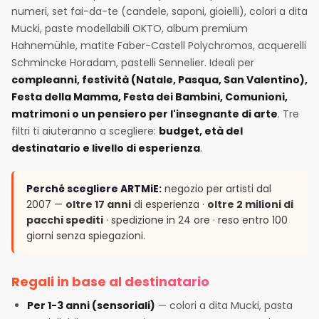
numeri, set fai-da-te (candele, saponi, gioielli), colori a dita
Mucki, paste modellabili OKTO, album premium
Hahnemühle, matite Faber-Castell Polychromos, acquerelli
Schmincke Horadam, pastelli Sennelier. Ideali per
compleanni, festività (Natale, Pasqua, San Valentino),
Festa della Mamma, Festa dei Bambini, Comunioni,
matrimoni o un pensiero per l'insegnante di arte
. Tre
filtri ti aiuteranno a scegliere:
budget, età del
destinatario e livello di esperienza
.
Perché scegliere ARTMiE:
negozio per artisti dal
2007 —
oltre 17 anni
di esperienza ·
oltre 2 milioni di
pacchi spediti
· spedizione in 24 ore · reso entro 100
giorni senza spiegazioni.
Regali in base al destinatario
Per 1-3 anni (sensoriali)
— colori a dita Mucki, pasta