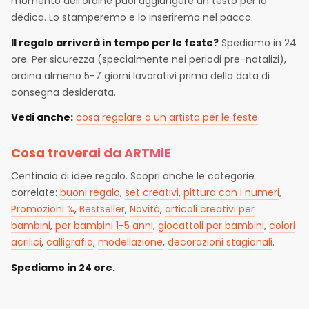
momento dell'ordine puoi aggiungere un testo per la
dedica. Lo stamperemo e lo inseriremo nel pacco.
Il regalo arriverà in tempo per le feste?
Spediamo in 24
ore. Per sicurezza (specialmente nei periodi pre-natalizi),
ordina almeno 5-7 giorni lavorativi prima della data di
consegna desiderata.
Vedi anche:
cosa regalare a un artista per le feste
.
Cosa troverai da ARTMiE
Centinaia di idee regalo. Scopri anche le categorie
correlate:
buoni regalo
,
set creativi
,
pittura con i numeri
,
Promozioni %
,
Bestseller
,
Novità
,
articoli creativi per
bambini
,
per bambini 1-5 anni
,
giocattoli per bambini
,
colori
acrilici
,
calligrafia
,
modellazione
,
decorazioni stagionali
.
Spediamo in 24 ore.