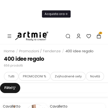
Oggi
Spedizione
Acquista ora
GRATIS Da
75€
0
Home
/
Promozioni / Tendenze
/
400 idee regalo
400 idee regalo
656
prodotti
Tutti
PROMOZIONI %
Zvýhodnené sety
Novità
Cavalletto
Cavalletto