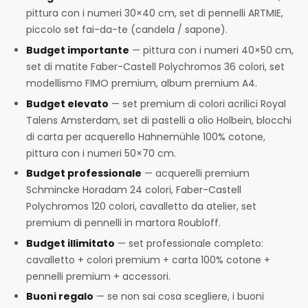
pittura con i numeri 30×40 cm, set di pennelli ARTMIE,
piccolo set fai-da-te (candela / sapone).
Budget importante
— pittura con i numeri 40×50 cm,
set di matite Faber-Castell Polychromos 36 colori, set
modellismo FIMO premium, album premium A4.
Budget elevato
— set premium di colori acrilici Royal
Talens Amsterdam, set di pastelli a olio Holbein, blocchi
di carta per acquerello Hahnemühle 100% cotone,
pittura con i numeri 50×70 cm.
Budget professionale
— acquerelli premium
Schmincke Horadam 24 colori, Faber-Castell
Polychromos 120 colori, cavalletto da atelier, set
premium di pennelli in martora Roubloff.
Budget illimitato
— set professionale completo:
cavalletto + colori premium + carta 100% cotone +
pennelli premium + accessori.
Buoni regalo
— se non sai cosa scegliere, i buoni