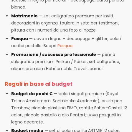
scatole in legno per ricordi + decoupage, carta perlata
bianca.
Matrimonio
— set calligrafico premium per inviti,
decorazioni in organza, foulard in seta per testimoni,
pittura con i numeri da una foto di nozze.
Pasqua
— uova in legno + decoupage + glitter, colori
acrilici pastello. Scopri
Pasqua
.
Promozione / successo professionale
— penna
stilografica premium Pelikan / Parker, set calligrafico,
album premium Hahnemühle Travel Journal.
Regali in base al budget
Budget da pochi €
— colori singoli premium (Royal
Talens Amsterdam, Schmincke Akademie), brush pen
Tombow, piccola plastilina FIMO, matite Faber-Castell 12
colori, piccolo pastello a olio Pentart, uova pasquali in
legno decorate.
Budget medio
— set di colori acrilici ARTMIE 12 colori,