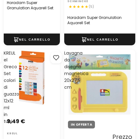
SCHMINCKE
Horadam Super
(5)
Granulation Aquarell Set
Horadam Super Granulation
Aquarell Set
KREUL
Lavagna
el
da
Greco
disegno
Set
magnetica
colori
20x27,5
di
cm
guazzo
12x12
ml
in
9,49 €
tubi
IN OFFERTA
KREUL
Prezzo