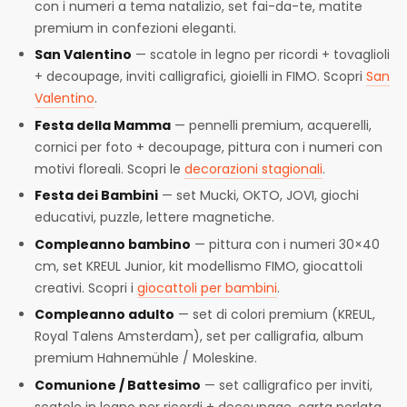
con i numeri a tema natalizio, set fai-da-te, matite
premium in confezioni eleganti.
San Valentino
— scatole in legno per ricordi + tovaglioli
+ decoupage, inviti calligrafici, gioielli in FIMO. Scopri
San
Valentino
.
Festa della Mamma
— pennelli premium, acquerelli,
cornici per foto + decoupage, pittura con i numeri con
motivi floreali. Scopri le
decorazioni stagionali
.
Festa dei Bambini
— set Mucki, OKTO, JOVI, giochi
educativi, puzzle, lettere magnetiche.
Compleanno bambino
— pittura con i numeri 30×40
cm, set KREUL Junior, kit modellismo FIMO, giocattoli
creativi. Scopri i
giocattoli per bambini
.
Compleanno adulto
— set di colori premium (KREUL,
Royal Talens Amsterdam), set per calligrafia, album
premium Hahnemühle / Moleskine.
Comunione / Battesimo
— set calligrafico per inviti,