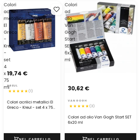
Colori
Colori
acrilici
ad
metallici
olio
El
Van
Greco
Gogh
-
Start
Kreul
SET
-
6x20
set
ml
4
19,74 €
x
75
KREUL
ml
30,62 €
(1)
VAN GOGH
Colori acrilici metallici El
(3)
Greco - Kreul - set 4 x 75
ml
Colori ad olio Van Gogh Start SET
6x20 ml