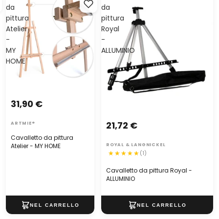
da
da
pittura
pittura
Atelier
Royal
-
-
MY
ALLUMINIO
HOME
31,90 €
21,72 €
ARTMIE®
Cavalletto da pittura
Atelier - MY HOME
ROYAL & LANGNICKEL
(1)
Cavalletto da pittura Royal -
ALLUMINIO