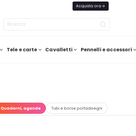
ggi Spedizione GRATIS Da 75€
Acquista ora
Tele e carte
Cavalletti
Pennelli e accessori
Quaderni, agende
Tubi e borse portadisegni