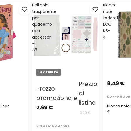
Pellicola
Blocco
trasparente
note
per
foderato
quaderno
ECO
con
NB-
accessori
4
-
A5
IN OFFERTA
8,49 €
Prezzo
Prezzo
di
promozionale
KOH-I-NOOR
listino
5 con
Blocco note
2,69 €
4
3,29 €
CREATIV COMPANY