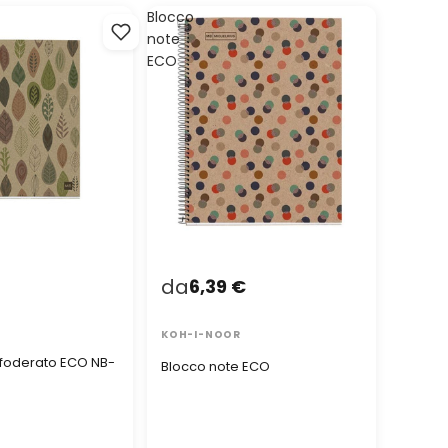
Blocco
note
ECO
da
6,39 €
KOH-I-NOOR
 foderato ECO NB-
Blocco note ECO