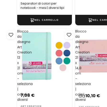
Separatori di colori per
notebook - mesi | diversi tipi
Blocco
Blocco
da
da
disegno
disegno
Art
Art
Creation
Creation
13
21
x
x
21
14,8
cm
cm
-
-
seleziona
seleziona
|
|
colori
colori
7,08 €
da
10,10 €
diversi
diversi
ART CREATION