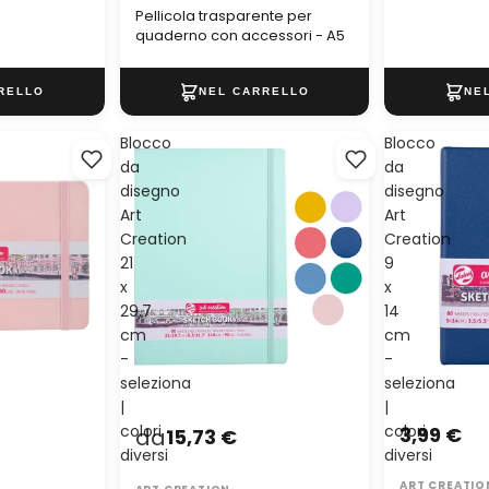
Pellicola trasparente per
quaderno con accessori - A5
Blocco
Blocco
da
da
disegno
disegno
Art
Art
Creation
Creation
21
9
x
x
29,7
14
cm
cm
-
-
seleziona
seleziona
|
|
colori
colori
3,99 €
da
15,73 €
diversi
diversi
ART CREATIO