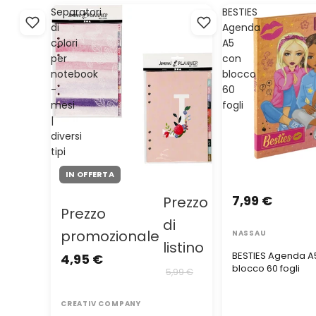
Separatori
BESTIES
di
Agenda
colori
A5
per
con
notebook
blocco
-
60
mesi
fogli
|
diversi
tipi
IN OFFERTA
7,99 €
Prezzo
Prezzo
di
promozionale
NASSAU
listino
BESTIES Agenda A
4,95 €
blocco 60 fogli
5,99 €
CREATIV COMPANY