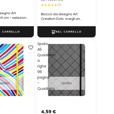
ART CREATION
)
(1)
isegno Art
Blocco da disegno Art
14 cm - seleziona |
Creation Dots: scegli un
i
formato | formati diversi
Spoko
A5
Quaderno
a
righe
96
pagine
-
Quadrato
4,59 €