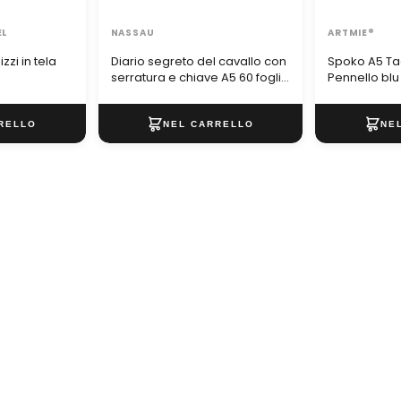
EL
NASSAU
ARTMIE®
zi in tela
Diario segreto del cavallo con
Spoko A5 Ta
serratura e chiave A5 60 fogli
Pennello blu
di MOXY