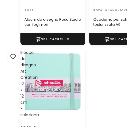
ROSA
ROYAL & LANGNICK
Album da disegno Rosa Studio
Quaderno per schiz
con fogli neri
testurizzata A6
Blocco
da
disegno
Art
Creation
12
x
12
cm
-
seleziona
|