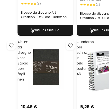
ART CREATION
(5)
(3)
Blocco da disegno Art
Blocco da disegno
Creation 13 x 21 cm - seleziona
Creation 21 x 14,8 
| colori diversi
seleziona | colori 
Album
Quaderno
da
per
disegno
schizzi
Rosa
in
Studio
tela
con
testurizzata
fogli
A6
neri
10,49 €
5,29 €