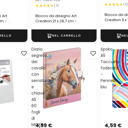
ART CREATION
(4
(4)
Blocco da d
 Art
Blocco da disegno Art
Creation 9 x 
cm -
Creation 21 x 29,7 cm -
colori divers
diversi
seleziona | colori diversi
Diario
Spoko
segreto
A5
del
Taccuino
cavallo
foderato
con
-
serratura
Pennello
e
blu
chiave
A5
60
fogli
di
MOXY
4,99 €
4,59 €