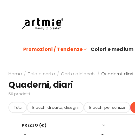
O
Promozioni / Tendenze
Colori e medium
Home
/
Tele e carte
/
Carte e blocchi
/
Quaderni, diari
Quaderni, diari
50
prodotti
Tutti
Blocchi di carta, disegni
Blocchi per schizzi