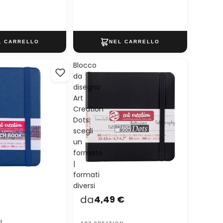
Blocco
da
disegno
Art
Creation
Dots:
scegli
un
formato
|
formati
diversi
da
4,49 €
N