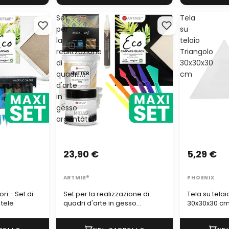
Set
Tela
per
su
la
telaio
realizzazione
Triangolo
di
30x30x30
quadri
cm
d'arte
in
gesso
argentato
23,90 €
5,29 €
ARTMIE®
PHOENIX
ori - Set di
Set per la realizzazione di
Tela su tela
 tele
quadri d'arte in gesso
30x30x30 c
argentato