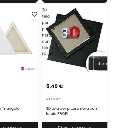
3D
tela
per
pittura
nera
con
telaio
PROFI
5,49 €
ARTMIE®
io Triangolo
3D tela per pittura nera con
m
telaio PROFI