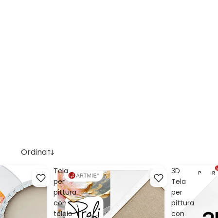
Ordina
Tela
3D
per
Tela
pittura
per
con
pittura
telaio
con