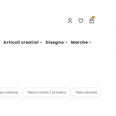
Accesso
Nuova registrazione
0
Articoli creativi
Disegno
Marche
 su cartone
Tela in rotolo / al metro
Tela rotonda