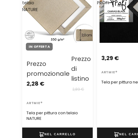
telaio
PROFI
NATURE
IN OFFERTA
3,29 €
Prezzo
Prezzo
di
promozionale
ARTMIE®
listino
Tela per pittura n
2,28 €
2,89 €
ARTMIE®
Tela per pittura con telaio
NATURE