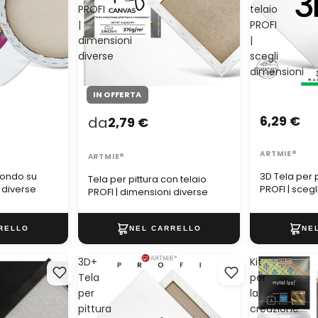
PROFI
telaio
|
PROFI
dimensioni
|
diverse
scegli
dimensioni
IN OFFERTA
6,29 €
da
2,79 €
ARTMIE®
ARTMIE®
tondo su
3D Tela per p
Tela per pittura con telaio
i diverse
PROFI | sceg
PROFI | dimensioni diverse
3D+
Kit
Tela
per
per
la
pittura
creazione