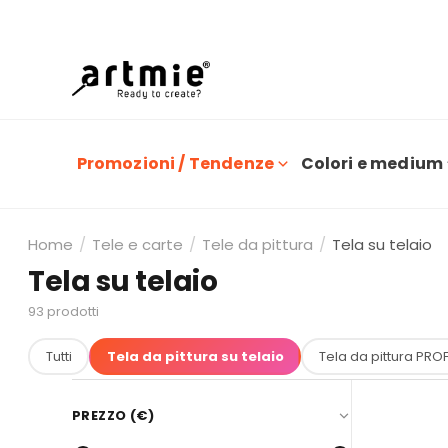
O
Promozioni / Tendenze
Colori e medium
Home
/
Tele e carte
/
Tele da pittura
/
Tela su telaio
Tela su telaio
93
prodotti
Tutti
Tela da pittura su telaio
Tela da pittura PROF