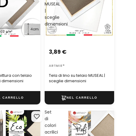
MUSEAL
|
sceglie
dimensioni
3,89 €
ARTMIE®
ittura con telaio
Tela di lino su telaio MUSEAL |
li dimensioni
sceglie dimensioni
Set
di
colori
acrilici