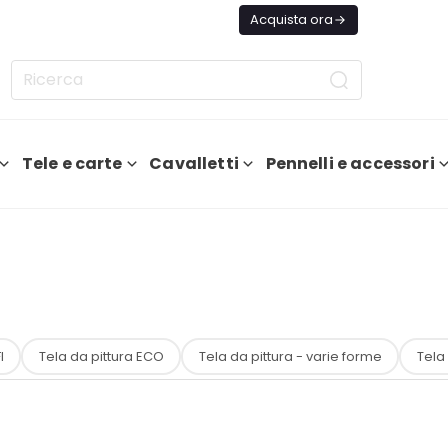
ggi Spedizione GRATIS Da 75€
Acquista ora
Tele e carte
Cavalletti
Pennelli e accessori
I
Tela da pittura ECO
Tela da pittura - varie forme
Tela