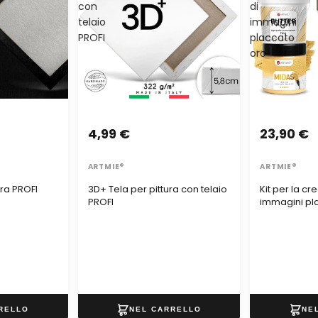
con
di
telaio
immagini
PROFI
placcato
oro
4,99 €
23,90 €
ARTMIE®
ARTMIE®
era PROFI
3D+ Tela per pittura con telaio
Kit per la cr
PROFI
immagini pl