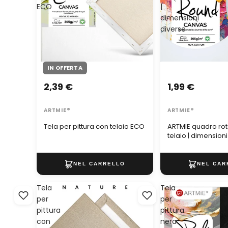
ECO
|
dimensioni
diverse
IN OFFERTA
1,99 €
2,39 €
ARTMIE®
ARTMIE®
ARTMIE quadro ro
Tela per pittura con telaio ECO
telaio | dimension
Tela
Tela
per
per
pittura
pittura
con
nera