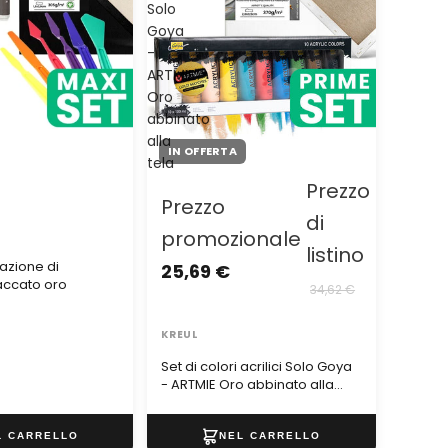
Solo
Goya
-
ARTMIE
Oro
abbinato
alla
IN OFFERTA
tela
Prezzo
Prezzo
di
promozionale
listino
eazione di
25,69 €
accato oro
34,62 €
KREUL
Set di colori acrilici Solo Goya
- ARTMIE Oro abbinato alla
tela