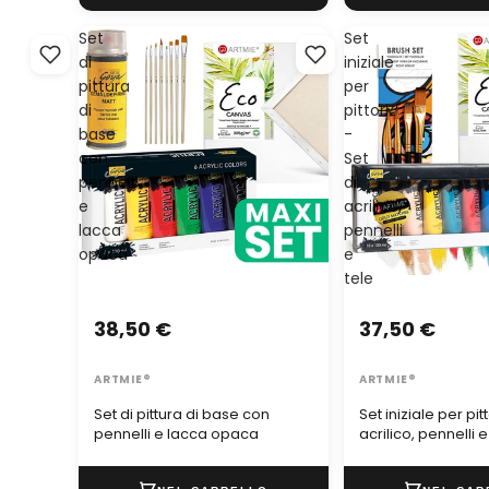
Set
Set
di
iniziale
pittura
per
di
pittori
base
-
con
Set
pennelli
di
e
acrilico,
lacca
pennelli
opaca
e
tele
38,50 €
37,50 €
ARTMIE®
ARTMIE®
Set di pittura di base con
Set iniziale per pitt
pennelli e lacca opaca
acrilico, pennelli e