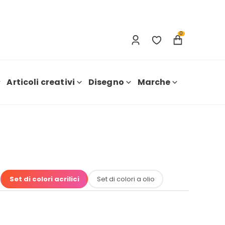
Accesso
Nuova registrazione
0
Articoli creativi
Disegno
Marche
Set di colori acrilici
Set di colori a olio