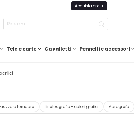
ggi Spedizione GRATIS Da 75€
Acquista ora
Tele e carte
Cavalletti
Pennelli e accessori
crilici
uazzo e tempere
Linoleografia - colori grafici
Aerografo