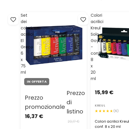
Set
Colori
dei
acrilici
colori
Kreul
acrilici
Solo
El
Goya
Greco
-
6
conf.
x
8
75
x
ml
20
ml
IN OFFERTA
15,99 €
Prezzo
Prezzo
di
promozionale
KREUL
listino
(6)
16,37 €
Colori acrilici Kre
20,17 €
conf. 8 x 20 ml