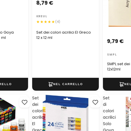
8,79 €
KREUL
(4)
olo Goya
Set dei colori acrilici El Greco
0 ml
12 x 12 ml
9,79 €
SMPL
SMPL set dei 
12x12ml
Set
Set
dei
di
colori
colori
acrilici
acrilici
El
Solo
Greco
Goya