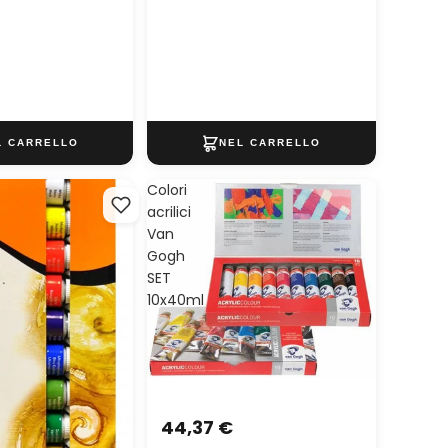
Colori
acrilici
Van
Gogh
SET
10x40ml
44,37 €