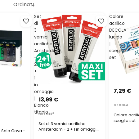
Ordina
Set
Colore
di
acrilico
3
DECOLA
vernici
lucido
acriliche
|
Amsterdam
sceglie
-
set
2
+
1
in
7,29 €
omaggio
|
13,99 €
Bianco
DECOLA
titanio
ARTMIE®
Colore acril
sceglie set
Set di 3 vernici acriliche
Amsterdam - 2 + 1 in omaggio
ul Solo Goya -
| Bianco titanio