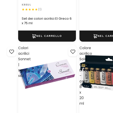
KREUL
(1)
Set dei colori acrilici El Greco 6
x 75 ml
Colori
Colore
acrilici
acrilico
Sonnet
Solo
|
Goya
sceglie
Effect
set
-
conf.
8
x
20
ml