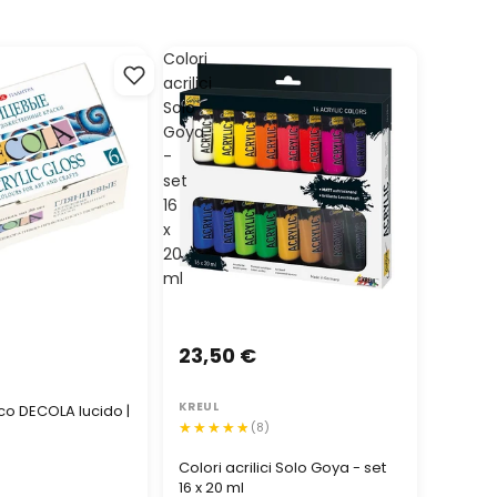
Colori
acrilici
Solo
Goya
-
set
16
x
20
ml
23,50 €
KREUL
ico DECOLA lucido |
(8)
Colori acrilici Solo Goya - set
16 x 20 ml