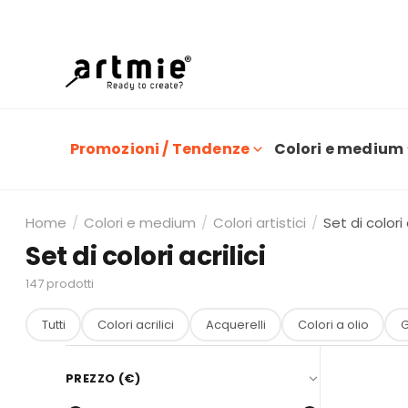
O
Promozioni / Tendenze
Colori e medium
Home
/
Colori e medium
/
Colori artistici
/
Set di colori a
Set di colori acrilici
147
prodotti
Tutti
Colori acrilici
Acquerelli
Colori a olio
G