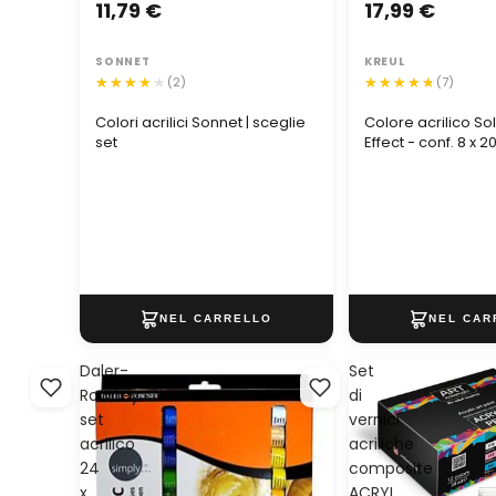
11,79 €
17,99 €
SONNET
KREUL
(2)
(7)
Colori acrilici Sonnet | sceglie
Colore acrilico S
set
Effect - conf. 8 x 2
Daler-
Set
Rowney
di
set
vernici
acrilico
acriliche
24
composite
x
ACRYL