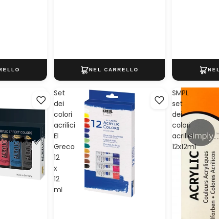
Set
SMPL
dei
set
colori
dei
acrilici
colori
El
acrilici
Greco
12x12ml
12
x
12
ml