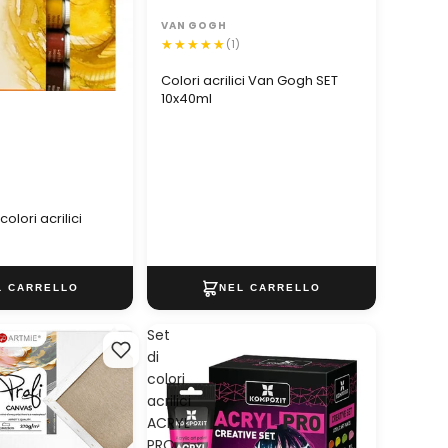
VAN GOGH
(1)
Colori acrilici Van Gogh SET
10x40ml
colori acrilici
Set
di
colori
acrilici
ACRYL
PRO