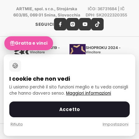
ARTMIE, spol. s r.o., Strojárska
IČO: 36731684 | IČ
603/85, 069 01 Snina, Slovacchia
DPH: SK2022320355
SEGUICI
Gratta e vinci
Shoproku 2019 -
SHOPROKU 2024 -
Vincitore
Vincitore
Artigianato e creazione
Artigianato e creazione
🍪
Certificato d'oro Heureka
Verificato dai clienti - 98 %
I cookie che non vedi
European Art Awards
Organizzatore del concorso
Li usiamo perché il sito funzioni meglio e tu veda consigli
internazionale
che hanno davvero senso.
Maggiori informazioni
Fondo sociale europeo
Occupazione e inclusione
sociale
Accetto
Metodi di pagamento
Rifiuta
Impostazioni
© 2007-2026 ARTMIE, spol. s r.o.