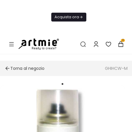
Oggi
Spedizione
Acquista ora
GRATIS Da
75€
0
Torna al negozio
GHIHCW-M