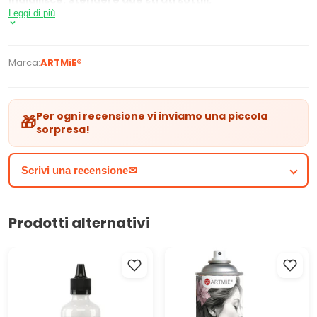
ingiallisce. Stendere due strati sottili.
Leggi di più
Marca:
ARTMiE®
Per ogni recensione vi inviamo una piccola
🎁
sorpresa!
Scrivi una recensione✉
Prodotti alternativi
Adesivo universale
ARTMIE Lumina Spray
impermeabile composito
fissativo 400 ml