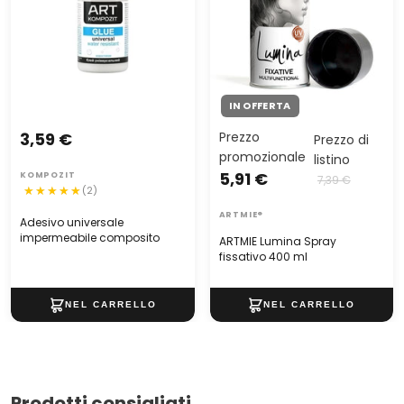
IN OFFERTA
3,59 €
Prezzo
Prezzo di
promozionale
listino
5,91 €
KOMPOZIT
7,39 €
(2)
ARTMIE®
Adesivo universale
impermeabile composito
ARTMIE Lumina Spray
fissativo 400 ml
Prodotti consigliati