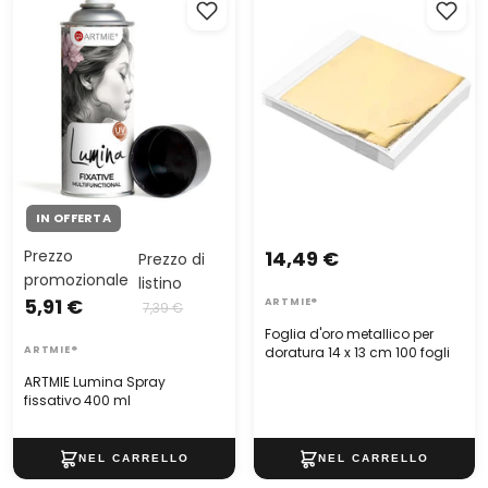
fissativo 400 ml
doratura 14 x 13 cm 100 fogli
IN OFFERTA
Prezzo
14,49 €
Prezzo di
promozionale
listino
5,91 €
ARTMIE®
7,39 €
Foglia d'oro metallico per
ARTMIE®
doratura 14 x 13 cm 100 fogli
ARTMIE Lumina Spray
fissativo 400 ml