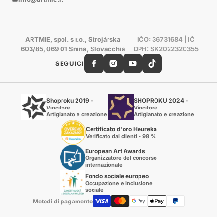
ARTMIE, spol. s r.o., Strojárska
IČO: 36731684 | IČ
603/85, 069 01 Snina, Slovacchia
DPH: SK2022320355
SEGUICI
Shoproku 2019 -
SHOPROKU 2024 -
Vincitore
Vincitore
Artigianato e creazione
Artigianato e creazione
Certificato d'oro Heureka
Verificato dai clienti - 98 %
European Art Awards
Organizzatore del concorso
internazionale
Fondo sociale europeo
Occupazione e inclusione
sociale
Metodi di pagamento