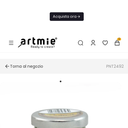
Oggi
Spedizione
Acquista ora
GRATIS Da
75€
0
Torna al negozio
PNT2492