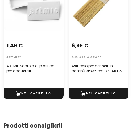
Made in Italy
Guardate l'offerta di altre spatole professionali
ARTMIE:
1,49 €
6,99 €
ARTMIE®
D.K. ART & CRAFT
ARTMIE Scatola di plastica
Astuccio per pennelli in
per acquerelli
bambù 36x36 cm D.K. ART &
CRAFT
Prodotti consigliati