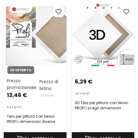
Tela per pittura con telaio
3D Tela per pittura con
PROFI | dimensioni diverse
telaio PROFI | scegli
dimensioni
IN OFFERTA
Prezzo
6,29 €
Prezzo di
promozionale
listino
13,46 €
ARTMIE®
17,95 €
3D Tela per pittura con telaio
ARTMIE®
PROFI | scegli dimensioni
Tela per pittura con telaio
PROFI | dimensioni diverse