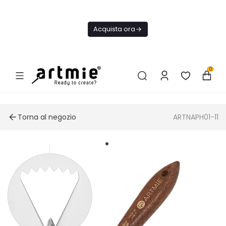
Oggi
Spedizione
Acquista ora
GRATIS Da
75€
0
Torna al negozio
ARTNAPH01-11