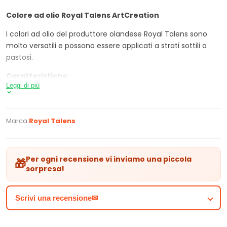
Colore ad olio Royal Talens ArtCreation
I colori ad olio del produttore olandese Royal Talens sono
molto versatili e possono essere applicati a strati sottili o
pastosi.
Caratteristiche:
Leggi di più
a base di olio natuale e pigmenti di alta qualità
alto grado di resistenza alla luce(fino a ), i colori si
preservano per almeno 80 anni
Marca:
Royal Talens
dopo l'asciugatura mantengono le proprie
caratteristiche
compatibili con le abituali tecniche di pittura: umido
Per ogni recensione vi inviamo una piccola
🎁
su umido, stesura a strati, glassa
sorpresa!
Set contiene:
Scrivi una recensione✉
12 x 12 ml colori ad olio