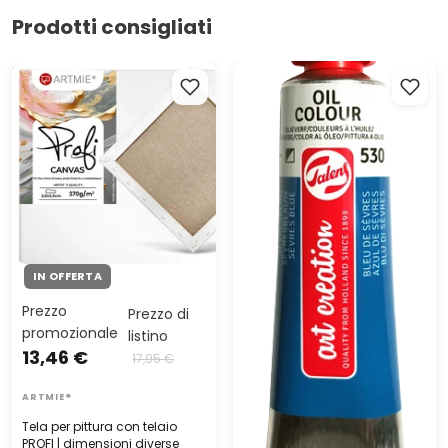
Prodotti consigliati
Tela per pittura con telaio
Colori ad olio Royal Talens
PROFI | dimensioni diverse
ArtCreation 40 ml - 36 colori
| colori diversi
IN OFFERTA
Prezzo
Prezzo di
promozionale
listino
13,46 €
17,95 €
ARTMIE®
Tela per pittura con telaio
PROFI | dimensioni diverse