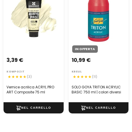
IN OFFERTA
3,39 €
10,99 €
KOMPOZIT
KREUL
(3)
(11)
Vernice acrilica ACRYL PRO
SOLO GOYA TRITON ACRYLIC
ART Composite 75 ml
BASIC 750 ml | colori diversi