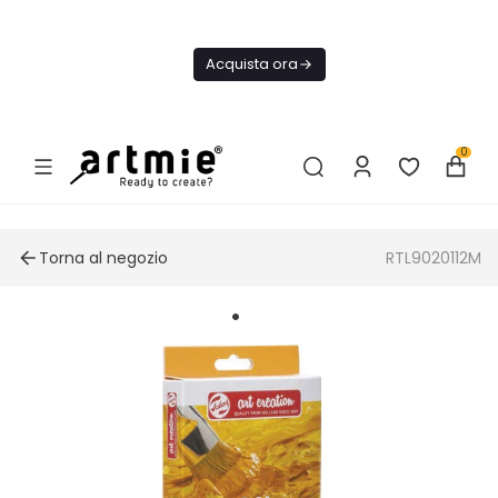
Oggi
Spedizione
Acquista ora
GRATIS Da
75€
0
Torna al negozio
RTL9020112M