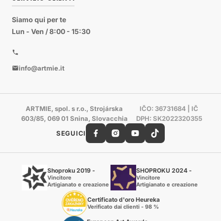
Siamo qui per te
Lun - Ven / 8:00 - 15:30
info@artmie.it
ARTMIE, spol. s r.o., Strojárska
IČO: 36731684 | IČ
603/85, 069 01 Snina, Slovacchia
DPH: SK2022320355
SEGUICI
Shoproku 2019 -
SHOPROKU 2024 -
Vincitore
Vincitore
Artigianato e creazione
Artigianato e creazione
Certificato d'oro Heureka
Verificato dai clienti - 98 %