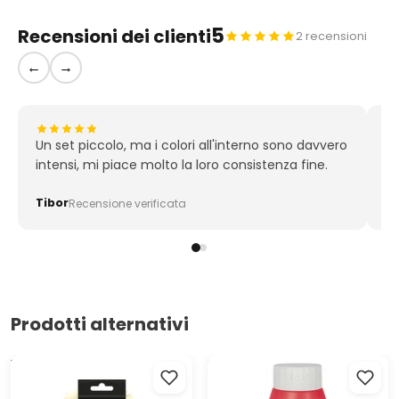
5
Recensioni dei clienti
2 recensioni
←
→
Un set piccolo, ma i colori all'interno sono davvero
Pe
intensi, mi piace molto la loro consistenza fine.
qu
co
Tibor
S
Recensione verificata
Prodotti alternativi
Vernice acrilica ACRYL PRO
SOLO GOYA TRITON ACRYLIC
ART Composite 75 ml
BASIC 750 ml | colori diversi