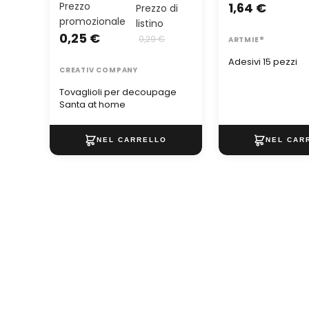
Prezzo
1,64 €
Prezzo di
promozionale
listino
0,25 €
0,29 €
ARTMIE®
Adesivi 15 pezzi
CREATIV COMPANY
Tovaglioli per decoupage
Santa at home