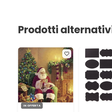
Prodotti alternativ
Tovaglioli per decoupage
Adesivi 15 pezzi
Santa at home
IN OFFERTA