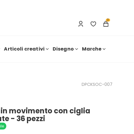
Accesso
Nuova registrazione
0
Articoli creativi
Disegno
Marche
DPCKSOC-007
 in movimento con ciglia
te - 36 pezzi
ile