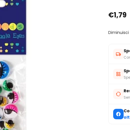
€1,79
Diminuisci
Sp
Con
Sp
Spe
Re
Sem
Co
ol