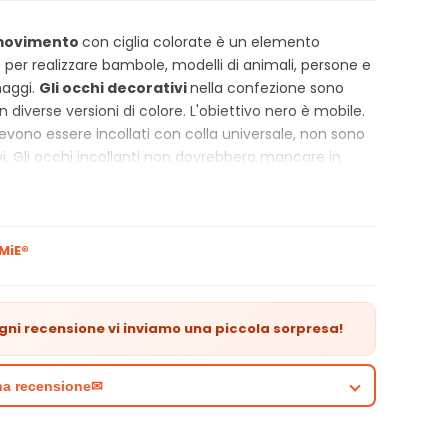
 movimento
con ciglia colorate è un elemento
 per realizzare bambole, modelli di animali, persone e
naggi.
Gli occhi decorativi
nella confezione sono
 in diverse versioni di colore. L'obiettivo nero è mobile.
devono essere incollati con colla universale, non sono
i. Gli occhi incollanti non dovrebbero mancare in
trezzatura creativa. Saranno inoltre ampiamente
 tecniche cartacee come scprabooking e cardmaking.
galare a qualcuno una cartolina o un biglietto di
inali, prendi l'oggetto originale sotto forma di occhi
MiE®
RISTICHE DEL PRODOTTO
gni recensione vi inviamo una piccola sorpresa!
i in movimento con le ciglia per realizzare bambole,
onaggi e animali
onfezione contiene 36 pezzi
una recensione✉
i colori e dimensioni
i: giallo, blu, rosso, verde, rosa