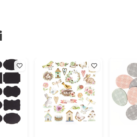
i
Adesivi di primavera
Adesivi pasqu
- 12 pezzi