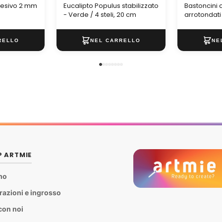
Eucalipto Populus stabilizzato
Bastoncini c
desivo 2 mm
- Verde / 4 steli, 20 cm
arrotondati
P ARTMIE
mo
razioni e ingrosso
con noi