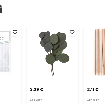
i
esivo 2 mm -
Eucalipto Populus stabilizzato -
Bastoncini cr
Verde / 4 steli, 20 cm
Natural 50 pe
3,29 €
2,11 €
ARTMIE®
ARTMIE®