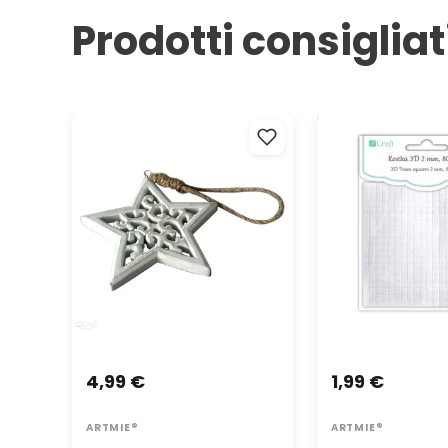
Prodotti consigliat
Ornamento in legno Stella 11.5
3D Quadrato biad
cm
800 pezzi
4,99 €
1,99 €
ARTMIE®
ARTMIE®