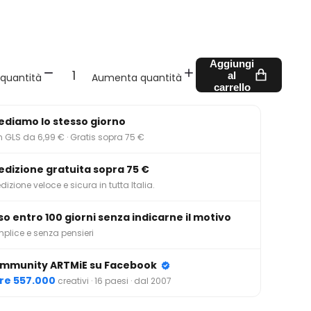
Aggiungi
al
 quantità
Aumenta quantità
carrello
ediamo lo stesso giorno
 GLS da 6,99 € · Gratis sopra 75 €
edizione gratuita sopra 75 €
dizione veloce e sicura in tutta Italia.
so entro 100 giorni senza indicarne il motivo
plice e senza pensieri
mmunity ARTMiE su Facebook
tre 557.000
creativi · 16 paesi · dal 2007