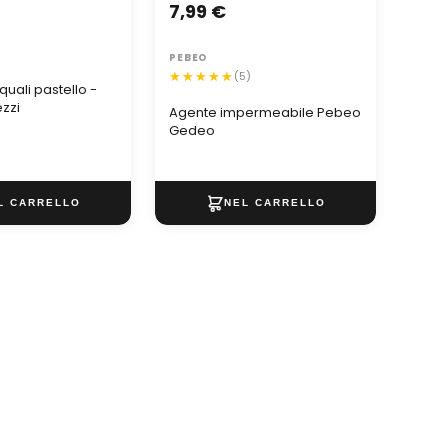
7,99 €
4,1
PEBEO
CREA
(5)
quali pastello -
Alber
ezzi
Agente impermeabile Pebeo
Gedeo