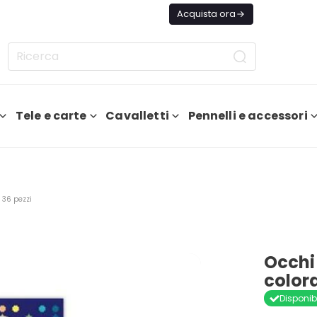
ggi Spedizione GRATIS Da 75€
Acquista ora
Tele e carte
Cavalletti
Pennelli e accessori
 36 pezzi
Occhi
colora
Disponib