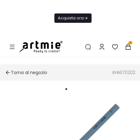
Oggi
Spedizione
Acquista ora
GRATIS Da
75€
0
Torna al negozio
KHN170202