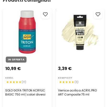
SOLO GOYA TRITON ACRYLIC
Vernice acrilica ACRYL PRO
BASIC 750 ml | colori diversi
ART Composite 75 ml
IN OFFERTA
10,99 €
3,39 €
KREUL
KOMPOZIT
(11)
(3)
SOLO GOYA TRITON ACRYLIC
Vernice acrilica ACRYL PRO
BASIC 750 ml | colori diversi
ART Composite 75 ml