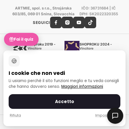
ARTMIE, spol. s r.o., Strojárska
IČO: 36731684 | IČ
603/85, 069 01 Snina, Slovacchia
DPH: SK2022320355
SEGUICI
Fai il quiz
Shoproku 2019 -
SHOPROKU 2024 -
Vincitore
Vincitore
Artigianato e creazione
Artigianato e creazione
🍪
Certificato d'oro Heureka
Verificato dai clienti - 98 %
I cookie che non vedi
European Art Awards
Organizzatore del concorso
Li usiamo perché il sito funzioni meglio e tu veda consigli
internazionale
che hanno davvero senso.
Maggiori informazioni
Fondo sociale europeo
Occupazione e inclusione
sociale
Accetto
Metodi di pagamento
Rifiuta
Impostazioni
© 2007-2026 ARTMIE, spol. s r.o.