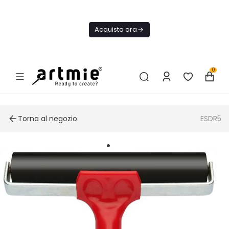
Oggi
Spedizione
Acquista ora
GRATIS Da
75€
0
Torna al negozio
ESDR5