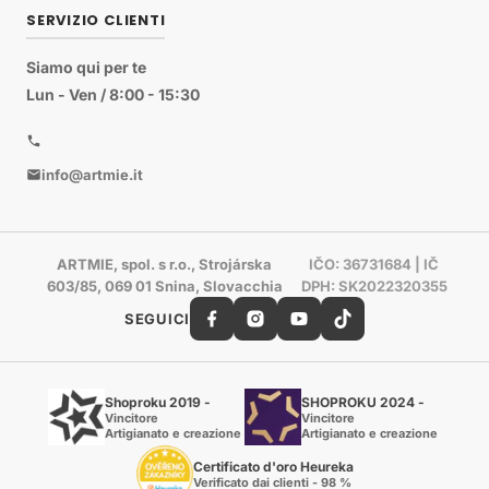
SERVIZIO CLIENTI
Siamo qui per te
Lun - Ven / 8:00 - 15:30
info@artmie.it
ARTMIE, spol. s r.o., Strojárska
IČO: 36731684 | IČ
603/85, 069 01 Snina, Slovacchia
DPH: SK2022320355
SEGUICI
Shoproku 2019 -
SHOPROKU 2024 -
Vincitore
Vincitore
Artigianato e creazione
Artigianato e creazione
Certificato d'oro Heureka
Verificato dai clienti - 98 %