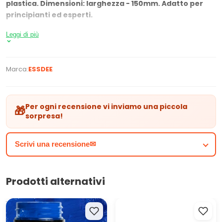
plastica. Dimensioni: larghezza - 150mm. Adatto per
principianti ed esperti.
Leggi di più
Marca:
ESSDEE
Per ogni recensione vi inviamo una piccola
🎁
sorpresa!
Scrivi una recensione✉
Prodotti alternativi
Vernici per tessuti e pelle
ARTMIE Clay with me Argilla
ARTMIE CACADU 50 ml
modellabile autoindurente -