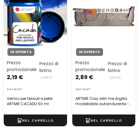
500g
IN OFFERTA
IN OFFERTA
Prezzo
Prezzo
Prezzo di
Prezzo di
promozionale
promozionale
listino
listino
2,19 €
2,89 €
2,95 €
3,59 €
ARTMIE®
ARTMIE®
Vernici per tessuti e pelle
ARTMIE Clay with me Argilla
ARTMIE CACADU 50 ml
modellabile autoindurente -
500g