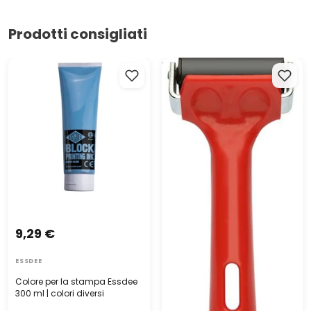
Prodotti consigliati
Colore per la stampa Essdee
ESSDEE rullo per linoleografia
300 ml | colori diversi
- 50 mm
9,29 €
ESSDEE
Colore per la stampa Essdee
300 ml | colori diversi