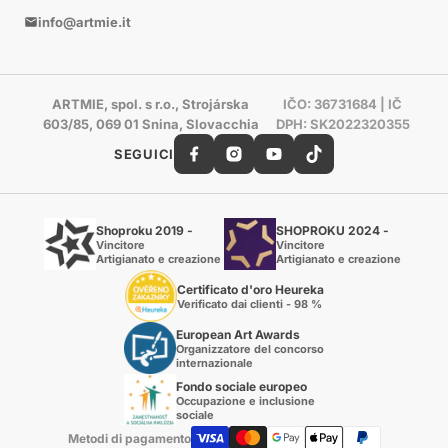
info@artmie.it
ARTMIE, spol. s r.o., Strojárska
IČO: 36731684 | IČ
603/85, 069 01 Snina, Slovacchia
DPH: SK2022320355
SEGUICI
Shoproku 2019 -
SHOPROKU 2024 -
Vincitore
Vincitore
Artigianato e creazione
Artigianato e creazione
Certificato d'oro Heureka
Verificato dai clienti - 98 %
European Art Awards
Organizzatore del concorso
internazionale
Fondo sociale europeo
Occupazione e inclusione
sociale
Metodi di pagamento