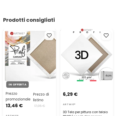
Prodotti consigliati
Tela per pittura con telaio
3D Tela per pittura con
PROFI | dimensioni diverse
telaio PROFI | scegli
dimensioni
IN OFFERTA
Prezzo
6,29 €
Prezzo di
promozionale
listino
13,46 €
ARTMIE®
17,95 €
3D Tela per pittura con telaio
ARTMIE®