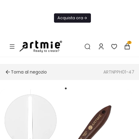
Oggi
Spedizione
Acquista ora
GRATIS Da
75€
0
Torna al negozio
ARTNPPH01-47