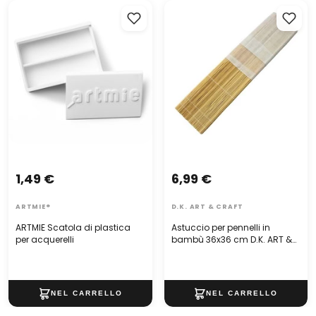
ARTMIE Scatola di plastica
Astuccio per pennelli in
Manico di legno elegante e ergonomico con il logo
per acquerelli
bambù 36x36 cm D.K. ART &
ARTMIE
CRAFT
Lunghezza della lama 7,4 cm
Lunghezza del manico 11 cm
Made in Italy
Guardate l'offerta di altre spatole professionali
ARTMIE:
1,49 €
6,99 €
ARTMIE®
D.K. ART & CRAFT
ARTMIE Scatola di plastica
Astuccio per pennelli in
per acquerelli
bambù 36x36 cm D.K. ART &
CRAFT