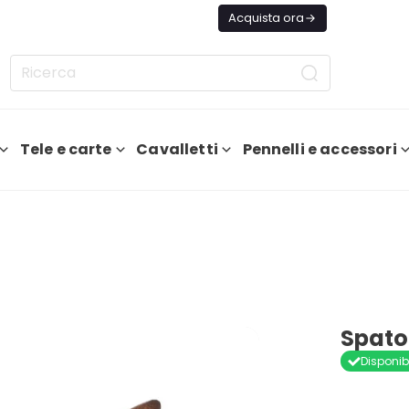
ggi Spedizione GRATIS Da 75€
Acquista ora
Tele e carte
Cavalletti
Pennelli e accessori
Spato
Disponib