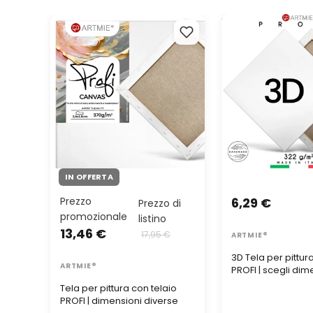
Tela per pittura con telaio
3D Tela per pittura
PROFI | dimensioni diverse
PROFI | scegli dime
IN OFFERTA
Prezzo
6,29 €
Prezzo di
promozionale
listino
13,46 €
17,95 €
ARTMIE®
3D Tela per pittur
ARTMIE®
PROFI | scegli dim
Tela per pittura con telaio
PROFI | dimensioni diverse