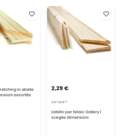
retching in abete
Listello per telaio Gallery |
ARTMIE
sioni assortite
sceglie dimensioni
2,29 €
0,9
tretching in abete
ensioni assortite
ARTMIE®
ARTM
Listello per telaio Gallery |
ARTM
sceglie dimensioni