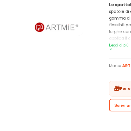
Le spatto
spatole di 
gamma di n
flessibili 
larghe con
applica il 
ha una lam
Leggi di più
mano, per g
e brillant
modo ugual
Marca:
ART
legno luci
lama è fis
lucidato.
L
🎁
Per o
caratterizz
dappertutt
Scrivi 
caratter
ARTMI
Fatta