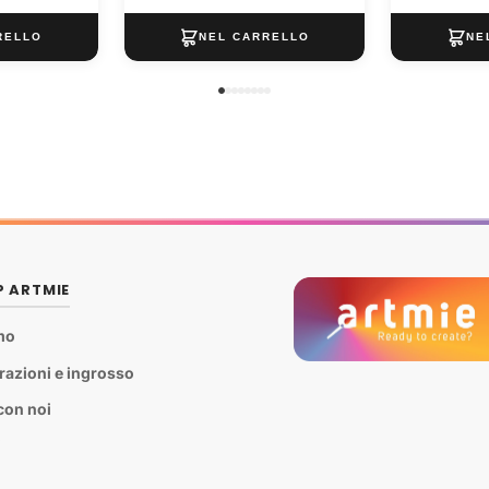
P ARTMIE
mo
razioni e ingrosso
con noi
i