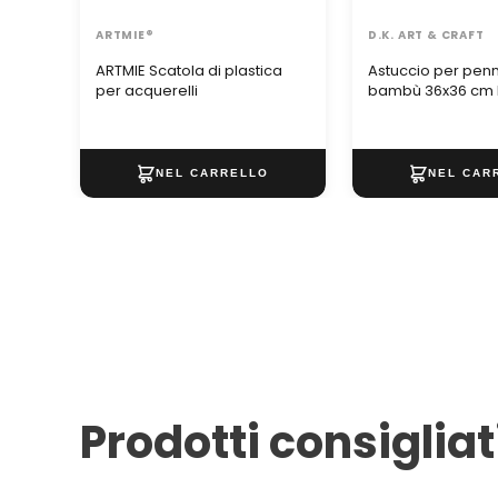
ARTMIE®
D.K. ART & CRAFT
ARTMIE Scatola di plastica
Astuccio per penne
per acquerelli
bambù 36x36 cm D
CRAFT
Prodotti consigliat