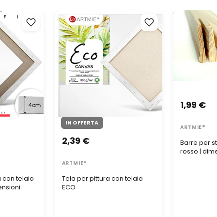
 con telaio
Tela per pittura con telaio ECO
Barre per st
nsioni
rosso | dimen
1,99 €
IN OFFERTA
ARTMIE®
2,39 €
Barre per s
rosso | dim
ARTMIE®
a con telaio
Tela per pittura con telaio
ensioni
ECO