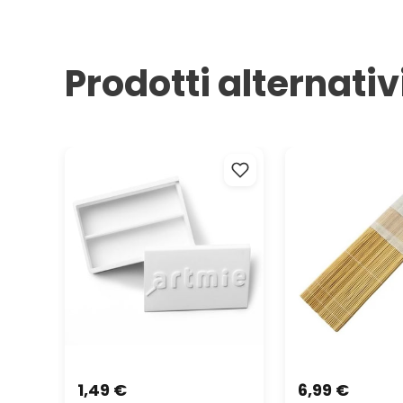
Prodotti alternativ
ARTMIE Scatola di plastica per
Astuccio per penne
acquerelli
36x36 cm D.K. ART
1,49 €
6,99 €