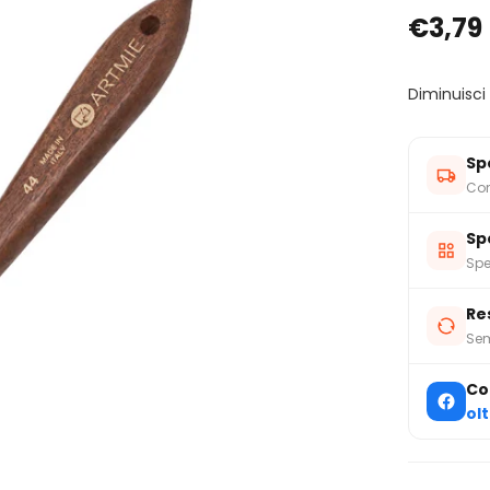
€3,79
Diminuisci
Sp
Con
Sp
Spe
Re
Sem
Co
ol