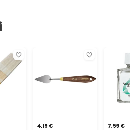
Lama
Mani
Lung
Lung
i
Made 
Guardate 
lli in bambù
Coltello da pittore Royal &
Detergente p
 & CRAFT
Langnickel LP-10
75 ml
4,19 €
7,59 €