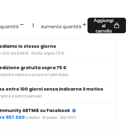
Aggiungi
al
 quantità
Aumenta quantità
carrello
ediamo lo stesso giorno
 GLS da 6,99 € · Gratis sopra 75 €
edizione gratuita sopra 75 €
dizione veloce e sicura in tutta Italia.
so entro 100 giorni senza indicarne il motivo
plice e senza pensieri
mmunity ARTMiE su Facebook
tre 557.000
creativi · 16 paesi · dal 2007