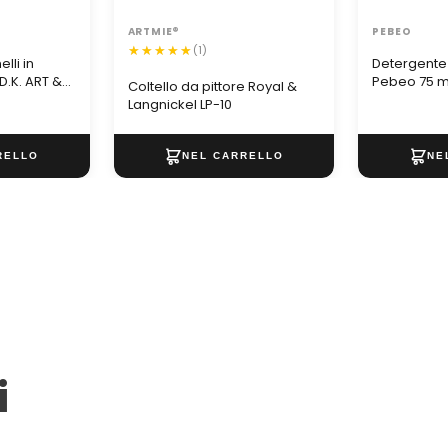
ARTMIE®
PEBEO
(1)
lli in
Detergente 
.K. ART &
Pebeo 75 m
Coltello da pittore Royal &
Langnickel LP-10
i