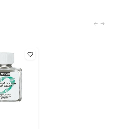
 d'accaio temperato inossidabile aguzzata a mano
co di legno elegante e ergonomico con il logo ARTMIE
hezza della lama 6,4 cm
hezza del manico 11 cm
in Italy
l'offerta di altre spatole professionali ARTMIE:
er pennelli Pebeo