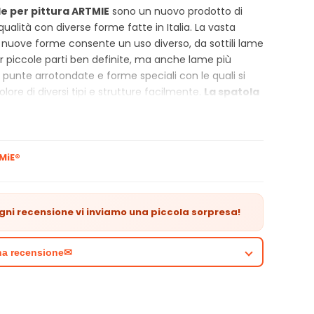
le per pittura ARTMIE
sono un nuovo prodotto di
qualità con diverse forme fatte in Italia. La vasta
uove forme consente un uso diverso, da sottili lame
per piccole parti ben definite, ma anche lame più
 punte arrotondate e forme speciali con le quali si
colore di diversi tipi e strutture facilmente.
La spatola
a fatta da acciao temperato inossidabile aguzzato a
arantire una flessibilità ottimale. La superficie liscia
e consente ottima capacità per spalmare la vernice in
e. Il manico ergonomico e funzionale è fatto da
MiE®
dato e ha un'appertura per appenderlo. E infine la
sata al manico con aiuto di una anello di ottone
a spatola ARTMIE
grazie a queste capacità è
gni recensione vi inviamo una piccola sorpresa!
ata dalla sua lavorazione precisa e si usa
o.
una recensione✉
istiche del prodotto:
E spatola per pittura
 da materiali di alta qualità