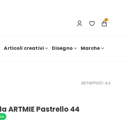
Accesso
Nuova registrazione
0
Articoli creativi
Disegno
Marche
ARTNPPH01-44
la ARTMIE Pastrello 44
ile