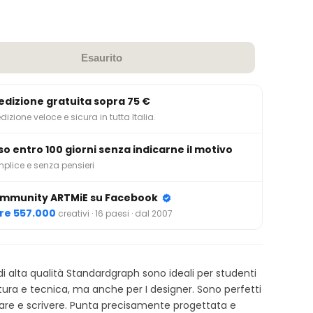
Esaurito
edizione gratuita sopra 75 €
dizione veloce e sicura in tutta Italia.
so entro 100 giorni senza indicarne il motivo
plice e senza pensieri
mmunity ARTMiE su Facebook
tre 557.000
creativi · 16 paesi · dal 2007
di alta qualità Standardgraph sono ideali per studenti
ttura e tecnica, ma anche per I designer. Sono perfetti
are e scrivere. Punta precisamente progettata e