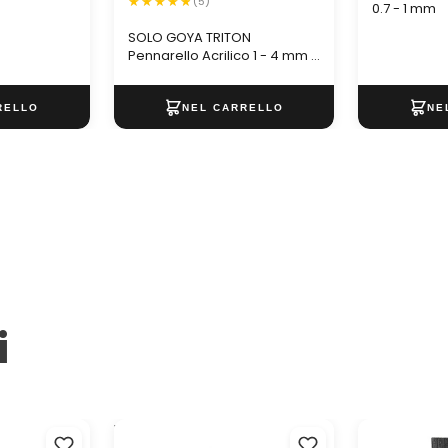
(5)
0.7 - 1 mm
SOLO GOYA TRITON
Pennarello Acrilico 1 - 4 mm |
scegli colore
i
SCA PC-3M
Vernice acrilica ACRYL PRO ART
Colore acril