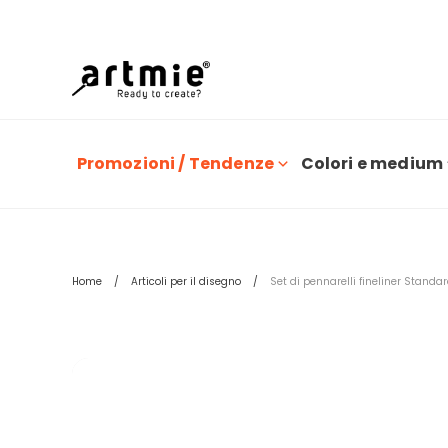
O
Promozioni / Tendenze
Colori e medium
Home
Articoli per il disegno
Set di pennarelli fineliner Standa