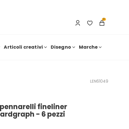
Accesso
Nuova registrazione
0
Articoli creativi
Disegno
Marche
LEN61049
 pennarelli fineliner
ardgraph - 6 pezzi