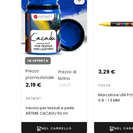
ARTMIE CACADU 50 ml
0.9 - 1.3 MM
IN OFFERTA
Prezzo
3,29 €
Prezzo di
promozionale
listino
2,19 €
2,95 €
POSCA
Marcatore UNI P
ARTMIE®
0.9 - 1.3 MM
Vernici per tessuti e pelle
ARTMIE CACADU 50 ml