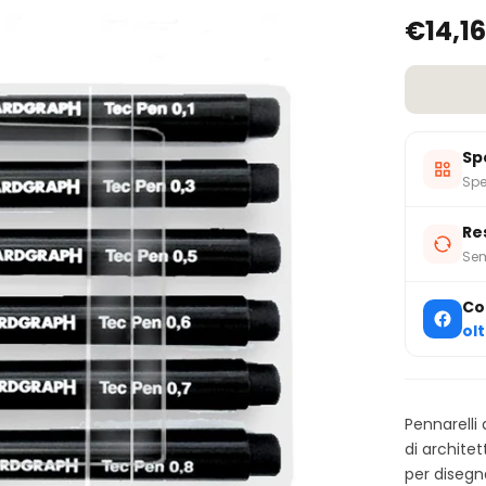
€14,16
Sp
Spe
Re
Sem
Co
ol
Pennarelli 
di archite
per disegn