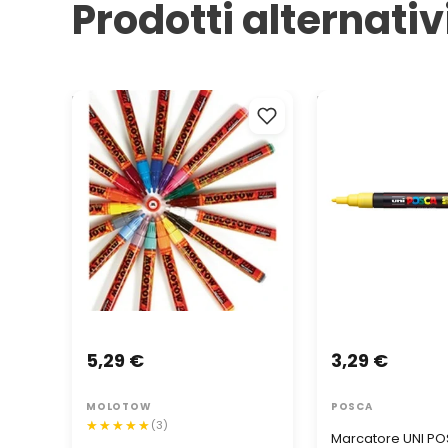
Prodotti alternativ
MOLOTOW™ ONE4ALL 127HS
Marcatore UNI PO
2mm | colori diversi
0.9 - 1.3 MM
5,29 €
3,29 €
MOLOTOW
POSCA
(3)
Marcatore UNI P