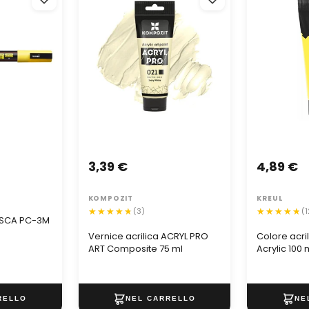
Composite 75 ml
Acrylic 100 ml
3,39 €
4,89 €
KOMPOZIT
KREUL
(3)
(1
OSCA PC-3M
Vernice acrilica ACRYL PRO
Colore acri
ART Composite 75 ml
Acrylic 100 m