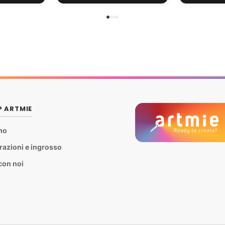
P ARTMIE
mo
razioni e ingrosso
con noi
i