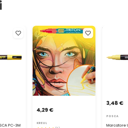
i
SCA PC-3M
SOLO GOYA TRITON Pennarello
Marcatore U
Acrilico 1 - 4 mm | scegli colore
0.7 - 1 mm
3,48 €
4,29 €
POSCA
KREUL
OSCA PC-3M
Marcatore 