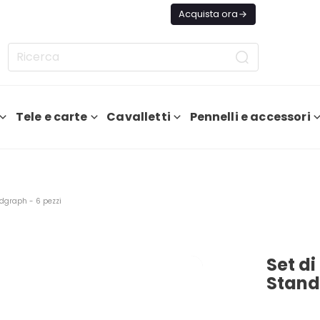
ggi Spedizione GRATIS Da 75€
Acquista ora
Tele e carte
Cavalletti
Pennelli e accessori
rdgraph - 6 pezzi
Set di
Stand