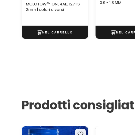
0.9 - 1.3 MM
MOLOTOW™ ONE4ALL 127HS
2mm | colori diversi
Prodotti consigliat
Vernici per tessuti e pelle
Marcatore UNI PO