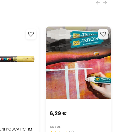
NI POSCA PC-1M
SOLO GOYA TRITON Pennarello
Acrilico 15.0 mm | scegli coore
6,29 €
KREUL
UNI POSCA PC-1M