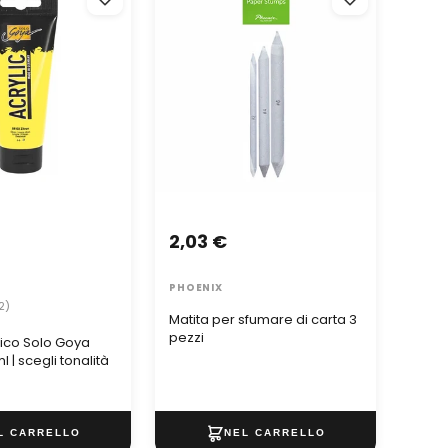
 | scegli tonalità
pezzi
PRO AR
2,03 €
3,2
PHOENIX
KOMP
2)
Matita per sfumare di carta 3
pezzi
lico Solo Goya
Verni
l | scegli tonalità
ACRY
ml