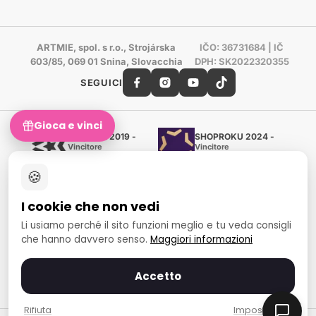
ARTMIE, spol. s r.o., Strojárska
IČO: 36731684 | IČ
603/85, 069 01 Snina, Slovacchia
DPH: SK2022320355
SEGUICI
Gioca e vinci
Shoproku 2019 -
SHOPROKU 2024 -
Vincitore
Vincitore
Artigianato e creazione
Artigianato e creazione
🍪
Certificato d'oro Heureka
Verificato dai clienti - 98 %
I cookie che non vedi
European Art Awards
Organizzatore del concorso
Li usiamo perché il sito funzioni meglio e tu veda consigli
internazionale
che hanno davvero senso.
Maggiori informazioni
Fondo sociale europeo
Occupazione e inclusione
sociale
Accetto
Metodi di pagamento
Rifiuta
Impostazioni