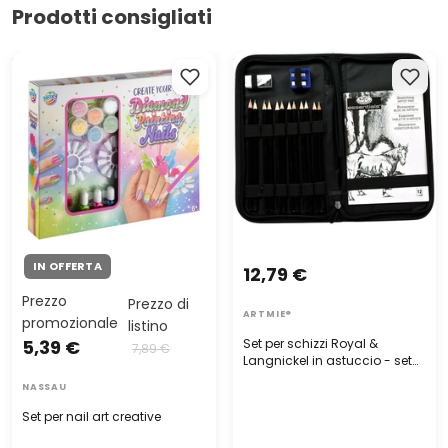
Prodotti consigliati
Set per nail art creative
Set per schizzi Royal &
Langnickel in astuccio - set
di 14 pezzi
IN OFFERTA
12,79 €
Prezzo
Prezzo di
ARTMIE®
promozionale
listino
5,39 €
Set per schizzi Royal &
7,89 €
Langnickel in astuccio - set
di 14 pezzi
NASSAU
Set per nail art creative