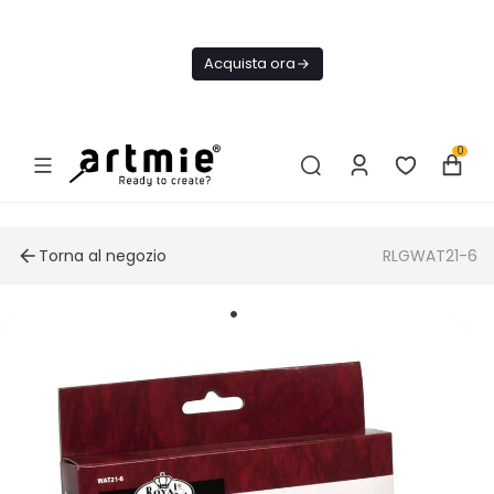
Oggi
Spedizione
Acquista ora
GRATIS Da
75€
0
Torna al negozio
RLGWAT21-6