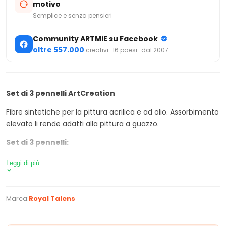
motivo
Semplice e senza pensieri
Community ARTMiE su Facebook
oltre 557.000
creativi · 16 paesi · dal 2007
Set di 3 pennelli ArtCreation
Fibre sintetiche per la pittura acrilica e ad olio. Assorbimento
elevato li rende adatti alla pittura a guazzo.
Set di 3 pennelli:
tondi: 2 - 6 - 10
Leggi di più
Manutenzione dei pennelli:
Pulire i pennelli con l'acqua tiepida e saponetta
Marca:
Royal Talens
(utilizzare l'alcool per pulire i pennelli prima di usare i
colori ad olio)