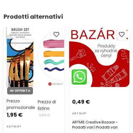
Prodotti alternativi
Set di pennelli sintetici
ARTMIE Creative Bazaar -
ARTMIE 4 pezzi
Prodotti vari | Prodotti vari
IN OFFERTA
Prezzo
0,49 €
Prezzo di
promozionale
listino
1,95 €
ARTMIE®
3,59 €
ARTMIE Creative Bazaar -
ARTMIE®
Prodotti vari | Prodotti vari