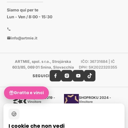
Siamo qui per te
Lun - Ven / 8:00 - 15:30
info@artmie.it
ARTMIE, spol. s r.o., Strojárska
IČO: 36731684 | IČ
603/85, 069 01 Snina, Slovacchia
DPH: SK2022320355
SEGUICI
Gratta e vinci
Shoproku 2019 -
SHOPROKU 2024 -
Vincitore
Vincitore
Artigianato e creazione
Artigianato e creazione
🍪
Certificato d'oro Heureka
Verificato dai clienti - 98 %
I cookie che non vedi
European Art Awards