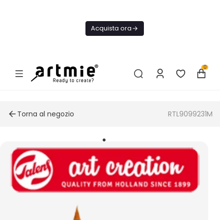
Oggi
Spedizione
Acquista ora
GRATIS Da
75€
0
Torna al negozio
RTL9099231M