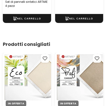
Set di pennelli sintetici ARTMIE
4 pezzi
Prodotti consigliati
Tela per pittura con telaio
Tela per pittura con telaio
ECO
PROFI | dimensioni diverse
IN OFFERTA
IN OFFERTA