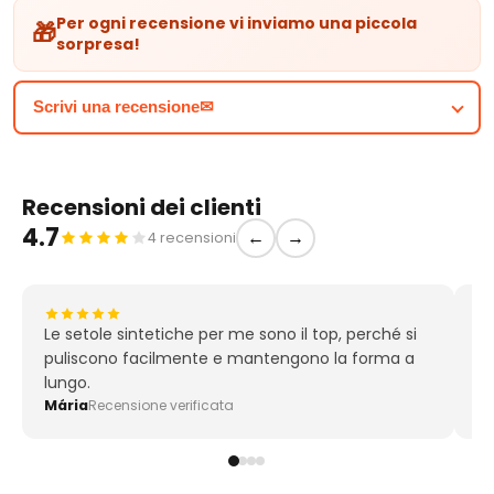
Collocare i pennelli con le punte in su.
Per ogni recensione vi inviamo una piccola
🎁
sorpresa!
Scrivi una recensione✉
Recensioni dei clienti
4.7
4 recensioni
←
→
Le setole sintetiche per me sono il top, perché si
Us
puliscono facilmente e mantengono la forma a
an
lungo.
Mária
Z
Recensione verificata