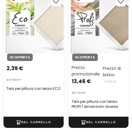
ECO
PROFI | dimensioni diverse
IN OFFERTA
IN OFFERTA
Prezzo
2,39 €
Prezzo di
promozionale
listino
13,46 €
ARTMIE®
17,95 €
Tela per pittura con telaio ECO
ARTMIE®
Tela per pittura con telaio
PROFI | dimensioni diverse