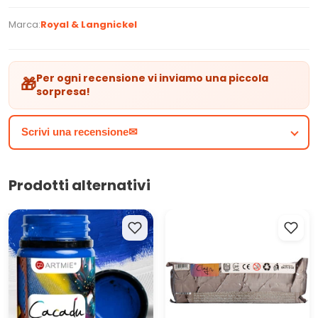
12 colori /Bonus pennelli
Marca:
Royal & Langnickel
Per ogni recensione vi inviamo una piccola
🎁
sorpresa!
Scrivi una recensione✉
Prodotti alternativi
Vernici per tessuti e pelle
ARTMIE Clay with me Argilla
ARTMIE CACADU 50 ml
modellabile autoindurente -
500g