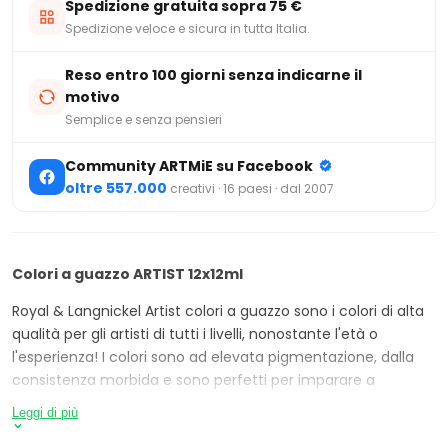
Spedizione gratuita sopra 75 €
Spedizione veloce e sicura in tutta Italia.
Reso entro 100 giorni senza indicarne il
motivo
Semplice e senza pensieri
Community ARTMiE su Facebook
oltre 557.000
creativi · 16 paesi · dal 2007
Colori a guazzo ARTIST 12x12ml
Royal & Langnickel Artist colori a guazzo sono i colori di alta
qualità per gli artisti di tutti i livelli, nonostante l'età o
l'esperienza! I colori sono ad elevata pigmentazione, dalla
consistenza morbida e sono perfetti per imparare a
dipingere. Possono essere diluiti, mescolati o applicati
Leggi di più
direttamente dal tubetto.