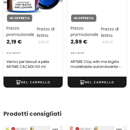
IN OFFERTA
IN OFFERTA
Prezzo
Prezzo
Prezzo di
Prezzo di
promozionale
promozionale
listino
listino
2,19 €
2,89 €
2,95 €
3,59 €
ARTMIE®
ARTMIE®
Vernici per tessuti e pelle
ARTMIE Clay with me Argilla
ARTMIE CACADU 50 ml
modellabile autoindurente -
500g
Prodotti consigliati
Tela per pittura con telaio
Tela per pittura con telaio