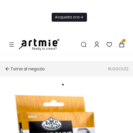
Oggi
Spedizione
Acquista ora
GRATIS Da
75€
0
Torna al negozio
RLGGOU12