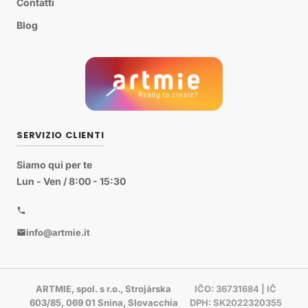
Contatti
Blog
SERVIZIO CLIENTI
Siamo qui per te
Lun - Ven / 8:00 - 15:30
info@artmie.it
ARTMIE, spol. s r.o., Strojárska
IČO: 36731684 | IČ
603/85, 069 01 Snina, Slovacchia
DPH: SK2022320355